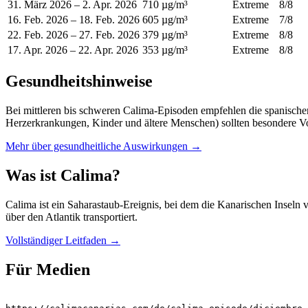
31. März 2026
–
2. Apr. 2026
710 µg/m³
Extreme
8
/8
16. Feb. 2026
–
18. Feb. 2026
605 µg/m³
Extreme
7
/8
22. Feb. 2026
–
27. Feb. 2026
379 µg/m³
Extreme
8
/8
17. Apr. 2026
–
22. Apr. 2026
353 µg/m³
Extreme
8
/8
Gesundheitshinweise
Bei mittleren bis schweren Calima-Episoden empfehlen die spanische
Herzerkrankungen, Kinder und ältere Menschen) sollten besondere Vor
Mehr über gesundheitliche Auswirkungen
→
Was ist Calima?
Calima ist ein Saharastaub-Ereignis, bei dem die Kanarischen Insel
über den Atlantik transportiert.
Vollständiger Leitfaden
→
Für Medien