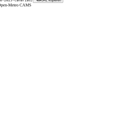
6-2025-canarias/
URL kopieren
 Open-Meteo CAMS