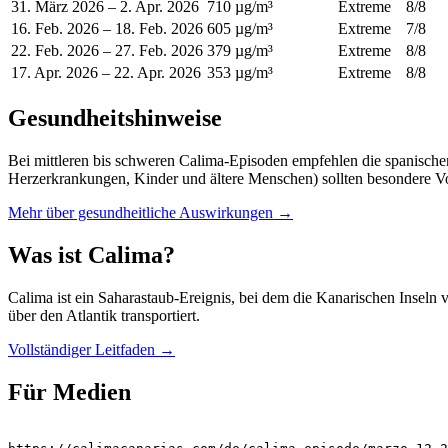
31. März 2026
–
2. Apr. 2026
710 µg/m³
Extreme
8
/8
16. Feb. 2026
–
18. Feb. 2026
605 µg/m³
Extreme
7
/8
22. Feb. 2026
–
27. Feb. 2026
379 µg/m³
Extreme
8
/8
17. Apr. 2026
–
22. Apr. 2026
353 µg/m³
Extreme
8
/8
Gesundheitshinweise
Bei mittleren bis schweren Calima-Episoden empfehlen die spanische
Herzerkrankungen, Kinder und ältere Menschen) sollten besondere Vor
Mehr über gesundheitliche Auswirkungen
→
Was ist Calima?
Calima ist ein Saharastaub-Ereignis, bei dem die Kanarischen Insel
über den Atlantik transportiert.
Vollständiger Leitfaden
→
Für Medien