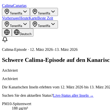
Calima
Canarias
Teneriffa
Teneriffa
Vorhersage
Heute
Karte
Beste Zeit
Teneriffa
Teneriffa
Deutsch
Calima-Episode
·
12. März 2026
–
13. März 2026
Schwere Calima-Episode auf den Kanarisc
Archiviert
Archiviert
Die Kanarischen Inseln erlebten vom 12. März 2026 bis 13. März 20
Suchen Sie den aktuellen Status?
Live-Status aller Inseln
→
PM10-Spitzenwert
188
µg/m³