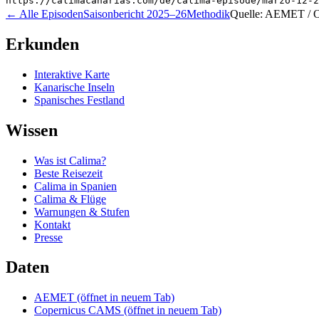
https://calimacanarias.com/de/calima-episode/marzo-12-2
←
Alle Episoden
Saisonbericht 2025–26
Methodik
Quelle: AEMET /
Erkunden
Interaktive Karte
Kanarische Inseln
Spanisches Festland
Wissen
Was ist Calima?
Beste Reisezeit
Calima in Spanien
Calima & Flüge
Warnungen & Stufen
Kontakt
Presse
Daten
AEMET
(öffnet in neuem Tab)
Copernicus CAMS
(öffnet in neuem Tab)