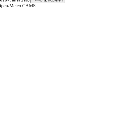
026-canarias/
URL kopieren
 Open-Meteo CAMS