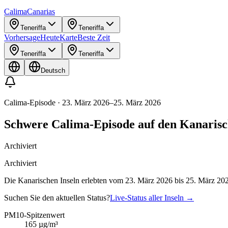
Calima
Canarias
Teneriffa
Teneriffa
Vorhersage
Heute
Karte
Beste Zeit
Teneriffa
Teneriffa
Deutsch
Calima-Episode
·
23. März 2026
–
25. März 2026
Schwere Calima-Episode auf den Kanarisc
Archiviert
Archiviert
Die Kanarischen Inseln erlebten vom 23. März 2026 bis 25. März 20
Suchen Sie den aktuellen Status?
Live-Status aller Inseln
→
PM10-Spitzenwert
165
µg/m³