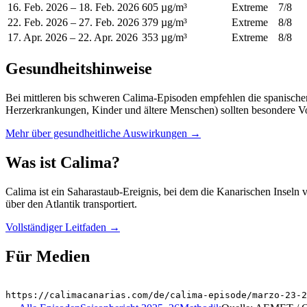
16. Feb. 2026
–
18. Feb. 2026
605 µg/m³
Extreme
7
/8
22. Feb. 2026
–
27. Feb. 2026
379 µg/m³
Extreme
8
/8
17. Apr. 2026
–
22. Apr. 2026
353 µg/m³
Extreme
8
/8
Gesundheitshinweise
Bei mittleren bis schweren Calima-Episoden empfehlen die spanische
Herzerkrankungen, Kinder und ältere Menschen) sollten besondere Vor
Mehr über gesundheitliche Auswirkungen
→
Was ist Calima?
Calima ist ein Saharastaub-Ereignis, bei dem die Kanarischen Insel
über den Atlantik transportiert.
Vollständiger Leitfaden
→
Für Medien
https://calimacanarias.com/de/calima-episode/marzo-23-2