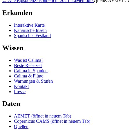
←
Alle Episoden
Saisonbericht 2025–26
Methodik
Quelle: AEMET /
Erkunden
Interaktive Karte
Kanarische Inseln
Spanisches Festland
Wissen
Was ist Calima?
Beste Reisezeit
Calima in Spanien
Calima & Flüge
Warnungen & Stufen
Kontakt
Presse
Daten
AEMET
(öffnet in neuem Tab)
Copernicus CAMS
(öffnet in neuem Tab)
Quellen