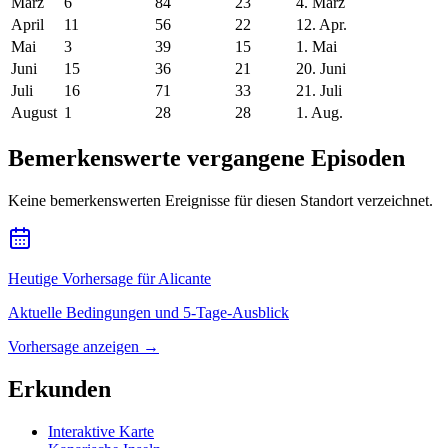
März
6
84
23
4. März
April
11
56
22
12. Apr.
Mai
3
39
15
1. Mai
Juni
15
36
21
20. Juni
Juli
16
71
33
21. Juli
August
1
28
28
1. Aug.
Bemerkenswerte vergangene Episoden
Keine bemerkenswerten Ereignisse für diesen Standort verzeichnet.
Heutige Vorhersage für Alicante
Aktuelle Bedingungen und 5-Tage-Ausblick
Vorhersage anzeigen
→
Erkunden
Interaktive Karte