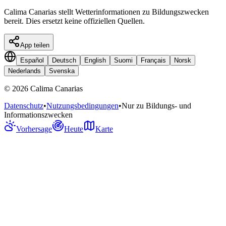
Calima Canarias stellt Wetterinformationen zu Bildungszwecken
bereit. Dies ersetzt keine offiziellen Quellen.
App teilen
Español
Deutsch
English
Suomi
Français
Norsk
Nederlands
Svenska
©
2026
Calima Canarias
Datenschutz
•
Nutzungsbedingungen
•
Nur zu Bildungs- und
Informationszwecken
Vorhersage
Heute
Karte