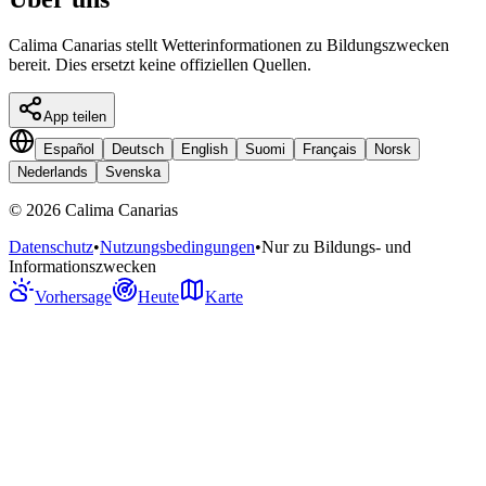
Calima Canarias stellt Wetterinformationen zu Bildungszwecken
bereit. Dies ersetzt keine offiziellen Quellen.
App teilen
Español
Deutsch
English
Suomi
Français
Norsk
Nederlands
Svenska
©
2026
Calima Canarias
Datenschutz
•
Nutzungsbedingungen
•
Nur zu Bildungs- und
Informationszwecken
Vorhersage
Heute
Karte