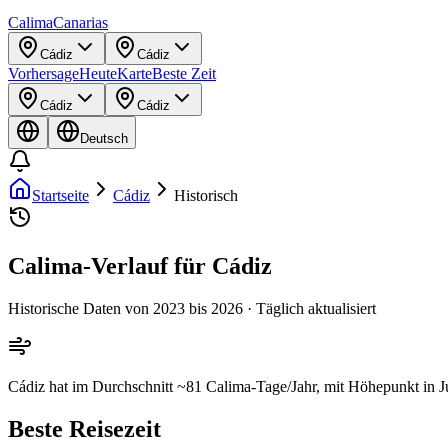
Calima
Canarias
Cádiz
Cádiz
Vorhersage
Heute
Karte
Beste Zeit
Cádiz
Cádiz
Deutsch
Startseite
Cádiz
Historisch
Calima-Verlauf für Cádiz
Historische Daten von 2023 bis 2026 · Täglich aktualisiert
Cádiz hat im Durchschnitt ~81 Calima-Tage/Jahr, mit Höhepunkt in J
Beste Reisezeit