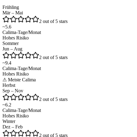
Frühling
Mär – Mai
2 out of 5 stars
~
5.6
Calima-Tage/Monat
Hohes Risiko
Sommer
Jun – Aug
2 out of 5 stars
~
9.4
Calima-Tage/Monat
Hohes Risiko
⚠
Meiste Calima
Herbst
Sep – Nov
2 out of 5 stars
~
6.2
Calima-Tage/Monat
Hohes Risiko
Winter
Dez – Feb
2 out of 5 stars