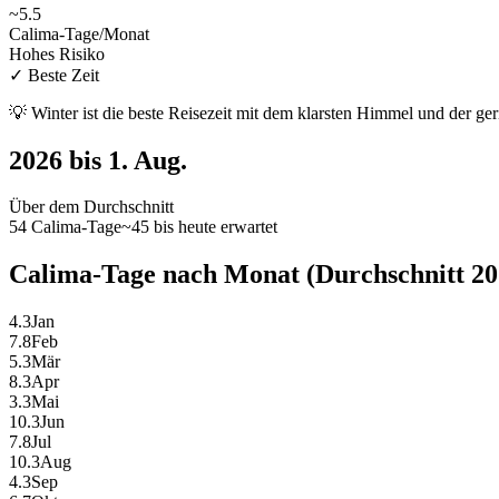
~
5.5
Calima-Tage/Monat
Hohes Risiko
✓
Beste Zeit
💡
Winter ist die beste Reisezeit mit dem klarsten Himmel und der ge
2026 bis 1. Aug.
Über dem Durchschnitt
54 Calima-Tage
~45 bis heute erwartet
Calima-Tage nach Monat (Durchschnitt 20
4.3
Jan
7.8
Feb
5.3
Mär
8.3
Apr
3.3
Mai
10.3
Jun
7.8
Jul
10.3
Aug
4.3
Sep