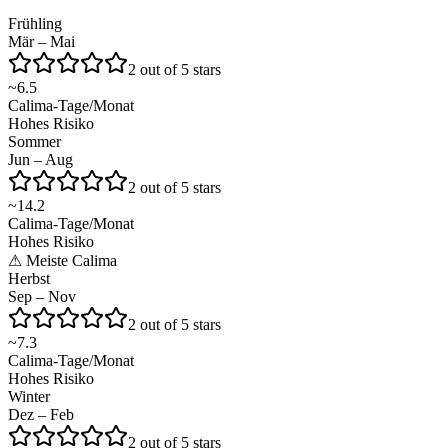
Frühling
Mär – Mai
2 out of 5 stars
~
6.5
Calima-Tage/Monat
Hohes Risiko
Sommer
Jun – Aug
2 out of 5 stars
~
14.2
Calima-Tage/Monat
Hohes Risiko
⚠
Meiste Calima
Herbst
Sep – Nov
2 out of 5 stars
~
7.3
Calima-Tage/Monat
Hohes Risiko
Winter
Dez – Feb
2 out of 5 stars