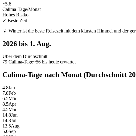
~
5.6
Calima-Tage/Monat
Hohes Risiko
✓
Beste Zeit
💡
Winter ist die beste Reisezeit mit dem klarsten Himmel und der ge
2026 bis 1. Aug.
Über dem Durchschnitt
79 Calima-Tage
~56 bis heute erwartet
Calima-Tage nach Monat (Durchschnitt 20
4.8
Jan
7.8
Feb
6.5
Mär
8.5
Apr
4.5
Mai
14.8
Jun
14.3
Jul
13.5
Aug
5.0
Sep