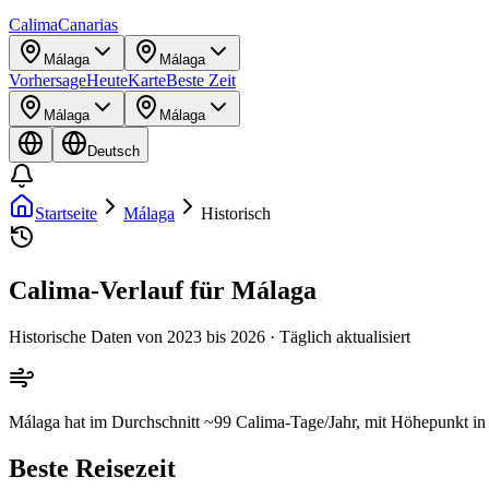
Calima
Canarias
Málaga
Málaga
Vorhersage
Heute
Karte
Beste Zeit
Málaga
Málaga
Deutsch
Startseite
Málaga
Historisch
Calima-Verlauf für Málaga
Historische Daten von 2023 bis 2026 · Täglich aktualisiert
Málaga hat im Durchschnitt ~99 Calima-Tage/Jahr, mit Höhepunkt in J
Beste Reisezeit