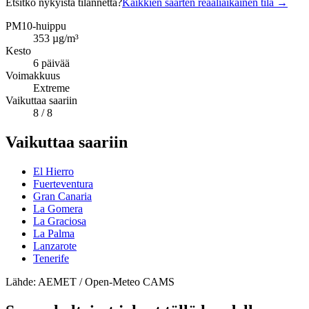
Etsitkö nykyistä tilannetta?
Kaikkien saarten reaaliaikainen tila
→
PM10-huippu
353
µg/m³
Kesto
6
päivää
Voimakkuus
Extreme
Vaikuttaa saariin
8
/ 8
Vaikuttaa saariin
El Hierro
Fuerteventura
Gran Canaria
La Gomera
La Graciosa
La Palma
Lanzarote
Tenerife
Lähde: AEMET / Open-Meteo CAMS