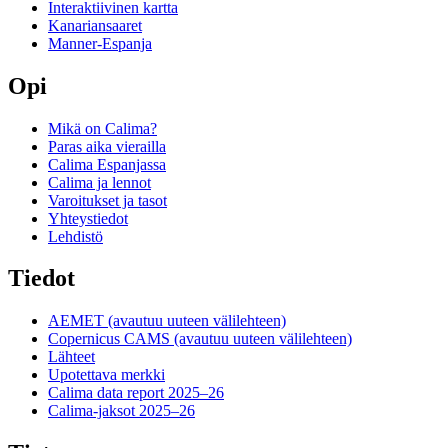
Interaktiivinen kartta
Kanariansaaret
Manner-Espanja
Opi
Mikä on Calima?
Paras aika vierailla
Calima Espanjassa
Calima ja lennot
Varoitukset ja tasot
Yhteystiedot
Lehdistö
Tiedot
AEMET
(avautuu uuteen välilehteen)
Copernicus CAMS
(avautuu uuteen välilehteen)
Lähteet
Upotettava merkki
Calima data report 2025–26
Calima-jaksot 2025–26