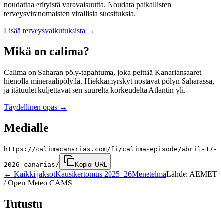
noudattaa erityistä varovaisuutta. Noudata paikallisten
terveysviranomaisten virallisia suosituksia.
Lisää terveysvaikutuksista
→
Mikä on calima?
Calima on Saharan pöly-tapahtuma, joka peittää Kanariansaaret
hienolla mineraalipölyllä. Hiekkamyrskyt nostavat pölyn Saharassa,
ja itätuulet kuljettavat sen suurelta korkeudelta Atlantin yli.
Täydellinen opas
→
Medialle
https://calimacanarias.com/fi/calima-episode/abril-17-
2026-canarias/
Kopioi URL
←
Kaikki jaksot
Kausikertomus 2025–26
Menetelmä
Lähde: AEMET
/ Open-Meteo CAMS
Tutustu