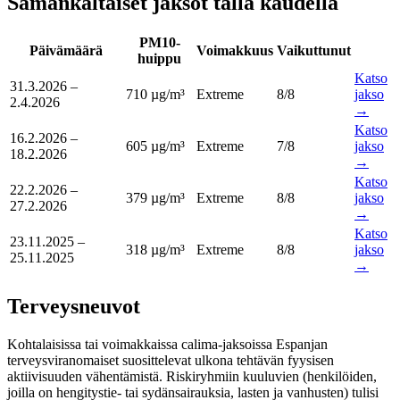
Samankaltaiset jaksot tällä kaudella
PM10-
Päivämäärä
Voimakkuus
Vaikuttunut
huippu
Katso
31.3.2026
–
710 µg/m³
Extreme
8
/8
jakso
2.4.2026
→
Katso
16.2.2026
–
605 µg/m³
Extreme
7
/8
jakso
18.2.2026
→
Katso
22.2.2026
–
379 µg/m³
Extreme
8
/8
jakso
27.2.2026
→
Katso
23.11.2025
–
318 µg/m³
Extreme
8
/8
jakso
25.11.2025
→
Terveysneuvot
Kohtalaisissa tai voimakkaissa calima-jaksoissa Espanjan
terveysviranomaiset suosittelevat ulkona tehtävän fyysisen
aktiivisuuden vähentämistä. Riskiryhmiin kuuluvien (henkilöiden,
joilla on hengitystie- tai sydänsairauksia, lasten ja vanhusten) tulisi