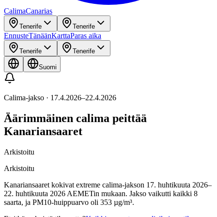
Calima
Canarias
Tenerife
Tenerife
Ennuste
Tänään
Kartta
Paras aika
Tenerife
Tenerife
Suomi
Calima-jakso
·
17.4.2026
–
22.4.2026
Äärimmäinen calima peittää
Kanariansaaret
Arkistoitu
Arkistoitu
Kanariansaaret kokivat extreme calima-jakson 17. huhtikuuta 2026–
22. huhtikuuta 2026 AEMETin mukaan. Jakso vaikutti kaikki 8
saarta, ja PM10-huippuarvo oli 353 µg/m³.