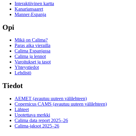
Interaktiivinen kartta
Kanariansaaret
Manner-Espanja
Opi
Mikä on Calima?
Paras aika vierailla
Calima Espanjassa
Calima ja lennot
Varoitukset ja tasot
Yhteystiedot
Lehdistö
Tiedot
AEMET
(avautuu uuteen välilehteen)
Copernicus CAMS
(avautuu uuteen välilehteen)
Lähteet
Upotettava merkki
Calima data report 2025–26
Calima-jaksot 2025–26