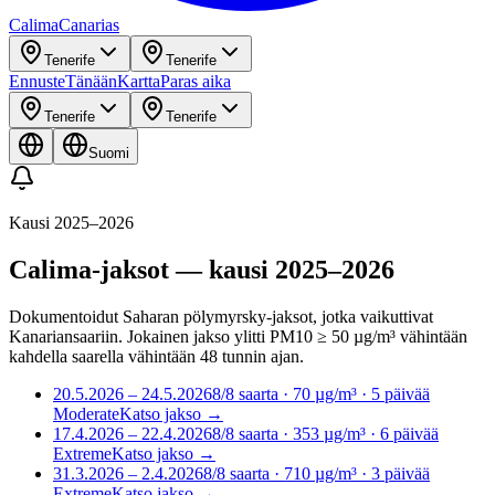
Calima
Canarias
Tenerife
Tenerife
Ennuste
Tänään
Kartta
Paras aika
Tenerife
Tenerife
Suomi
Kausi 2025–2026
Calima-jaksot — kausi 2025–2026
Dokumentoidut Saharan pölymyrsky-jaksot, jotka vaikuttivat
Kanariansaariin. Jokainen jakso ylitti PM10 ≥ 50 µg/m³ vähintään
kahdella saarella vähintään 48 tunnin ajan.
20.5.2026 – 24.5.2026
8
/8
saarta
· 70 µg/m³
·
5
päivää
Moderate
Katso jakso
→
17.4.2026 – 22.4.2026
8
/8
saarta
· 353 µg/m³
·
6
päivää
Extreme
Katso jakso
→
31.3.2026 – 2.4.2026
8
/8
saarta
· 710 µg/m³
·
3
päivää
Extreme
Katso jakso
→