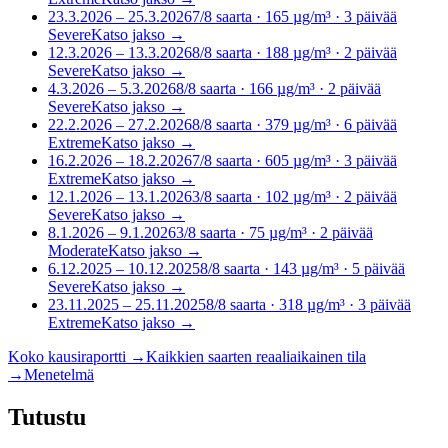
23.3.2026 – 25.3.2026
7
/8
saarta
· 165 µg/m³
·
3
päivää
Severe
Katso jakso
→
12.3.2026 – 13.3.2026
8
/8
saarta
· 188 µg/m³
·
2
päivää
Severe
Katso jakso
→
4.3.2026 – 5.3.2026
8
/8
saarta
· 166 µg/m³
·
2
päivää
Severe
Katso jakso
→
22.2.2026 – 27.2.2026
8
/8
saarta
· 379 µg/m³
·
6
päivää
Extreme
Katso jakso
→
16.2.2026 – 18.2.2026
7
/8
saarta
· 605 µg/m³
·
3
päivää
Extreme
Katso jakso
→
12.1.2026 – 13.1.2026
3
/8
saarta
· 102 µg/m³
·
2
päivää
Severe
Katso jakso
→
8.1.2026 – 9.1.2026
3
/8
saarta
· 75 µg/m³
·
2
päivää
Moderate
Katso jakso
→
6.12.2025 – 10.12.2025
8
/8
saarta
· 143 µg/m³
·
5
päivää
Severe
Katso jakso
→
23.11.2025 – 25.11.2025
8
/8
saarta
· 318 µg/m³
·
3
päivää
Extreme
Katso jakso
→
Koko kausiraportti
→
Kaikkien saarten reaaliaikainen tila
→
Menetelmä
Tutustu