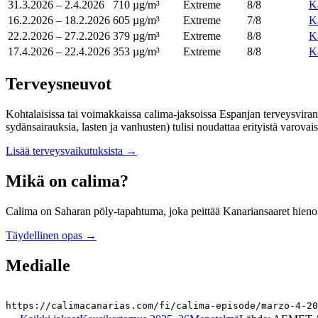
31.3.2026
–
2.4.2026
710 µg/m³
Extreme
8
/8
K
16.2.2026
–
18.2.2026
605 µg/m³
Extreme
7
/8
K
22.2.2026
–
27.2.2026
379 µg/m³
Extreme
8
/8
K
17.4.2026
–
22.4.2026
353 µg/m³
Extreme
8
/8
K
Terveysneuvot
Kohtalaisissa tai voimakkaissa calima-jaksoissa Espanjan terveysvirano
sydänsairauksia, lasten ja vanhusten) tulisi noudattaa erityistä varovai
Lisää terveysvaikutuksista
→
Mikä on calima?
Calima on Saharan pöly-tapahtuma, joka peittää Kanariansaaret hienolla
Täydellinen opas
→
Medialle
https://calimacanarias.com/fi/calima-episode/marzo-4-20