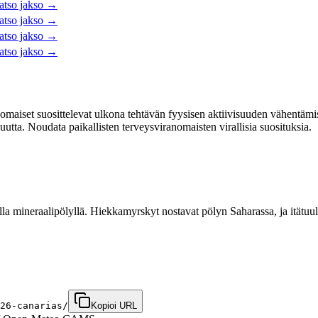
atso jakso
→
atso jakso
→
atso jakso
→
atso jakso
→
maiset suosittelevat ulkona tehtävän fyysisen aktiivisuuden vähentämist
suutta. Noudata paikallisten terveysviranomaisten virallisia suosituksia.
 mineraalipölyllä. Hiekkamyrskyt nostavat pölyn Saharassa, ja itätuulet
26-canarias/
Kopioi URL