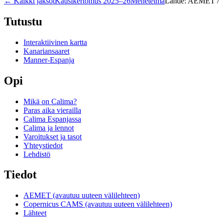
←
Kaikki jaksot
Kausikertomus 2025–26
Menetelmä
Lähde: AEMET 
Tutustu
Interaktiivinen kartta
Kanariansaaret
Manner-Espanja
Opi
Mikä on Calima?
Paras aika vierailla
Calima Espanjassa
Calima ja lennot
Varoitukset ja tasot
Yhteystiedot
Lehdistö
Tiedot
AEMET
(avautuu uuteen välilehteen)
Copernicus CAMS
(avautuu uuteen välilehteen)
Lähteet