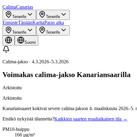
Calima
Canarias
Tenerife
Tenerife
Ennuste
Tänään
Kartta
Paras aika
Tenerife
Tenerife
Suomi
Calima-jakso
·
4.3.2026
–
5.3.2026
Voimakas calima-jakso Kanariansaarilla
Arkistoitu
Arkistoitu
Kanariansaaret kokivat severe calima-jakson 4. maaliskuuta 2026–5.
Etsitkö nykyistä tilannetta?
Kaikkien saarten reaaliaikainen tila
→
PM10-huippu
166
µg/m³