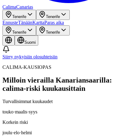
Calima
Canarias
Tenerife
Tenerife
Ennuste
Tänään
Kartta
Paras aika
Tenerife
Tenerife
Suomi
Siirry nykyisiin olosuhteisiin
CALIMA-KAUSIOPAS
Milloin vierailla Kanariansaarilla:
calima-riski kuukausittain
Turvallisimmat kuukaudet
touko
·
maalis
·
syys
Korkein riski
joulu
·
elo
·
helmi