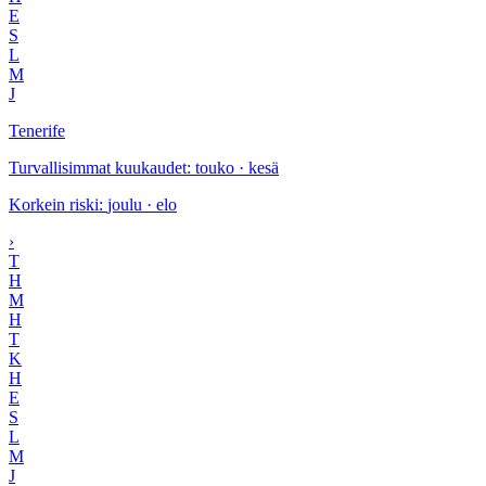
E
S
L
M
J
Tenerife
Turvallisimmat kuukaudet
:
touko · kesä
Korkein riski
:
joulu · elo
›
T
H
M
H
T
K
H
E
S
L
M
J