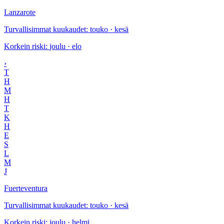
Lanzarote
Turvallisimmat kuukaudet
:
touko · kesä
Korkein riski
:
joulu · elo
›
T
H
M
H
T
K
H
E
S
L
M
J
Fuerteventura
Turvallisimmat kuukaudet
:
touko · kesä
Korkein riski
:
joulu · helmi