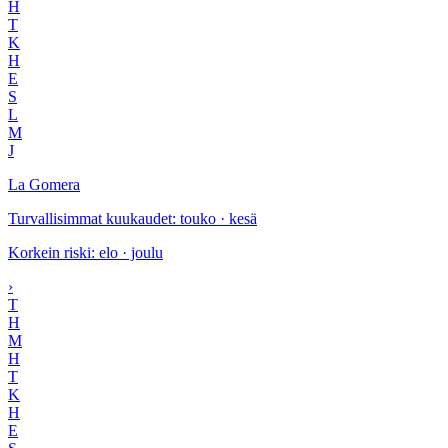
H
T
K
H
E
S
L
M
J
La Gomera
Turvallisimmat kuukaudet
:
touko · kesä
Korkein riski
:
elo · joulu
›
T
H
M
H
T
K
H
E