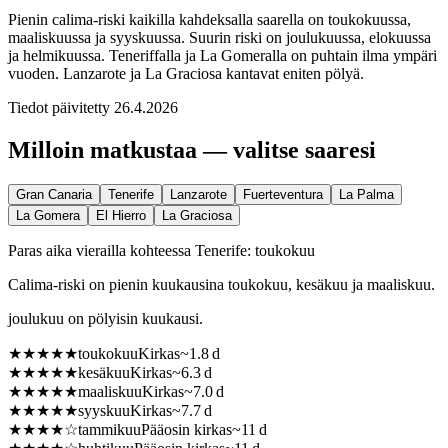
Pienin calima-riski kaikilla kahdeksalla saarella on toukokuussa,
maaliskuussa ja syyskuussa. Suurin riski on joulukuussa, elokuussa
ja helmikuussa. Teneriffalla ja La Gomeralla on puhtain ilma ympäri
vuoden. Lanzarote ja La Graciosa kantavat eniten pölyä.
Tiedot päivitetty
26.4.2026
Milloin matkustaa — valitse saaresi
Gran Canaria
Tenerife
Lanzarote
Fuerteventura
La Palma
La Gomera
El Hierro
La Graciosa
Paras aika vierailla kohteessa Tenerife: toukokuu
Calima-riski on pienin kuukausina toukokuu, kesäkuu ja maaliskuu.
joulukuu on pölyisin kuukausi.
★
★
★
★
★
toukokuu
Kirkas
~
1.8
d
★
★
★
★
★
kesäkuu
Kirkas
~
6.3
d
★
★
★
★
★
maaliskuu
Kirkas
~
7.0
d
★
★
★
★
★
syyskuu
Kirkas
~
7.7
d
★
★
★
★
☆
tammikuu
Pääosin kirkas
~
11
d