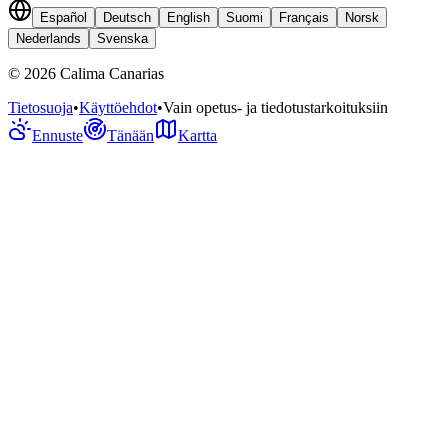
Español
Deutsch
English
Suomi
Français
Norsk
Nederlands
Svenska
©
2026
Calima Canarias
Tietosuoja
•
Käyttöehdot
•
Vain opetus- ja tiedotustarkoituksiin
Ennuste
Tänään
Kartta