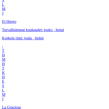
S
L
M
J
El Hierro
Turvallisimmat kuukaudet
:
touko · heinä
Korkein riski
:
joulu · helmi
›
T
H
M
H
T
K
H
E
S
L
M
J
La Graciosa