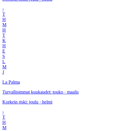
›
T
H
M
H
T
K
H
E
S
L
M
J
La Palma
Turvallisimmat kuukaudet
:
touko · maalis
Korkein riski
:
joulu · helmi
›
T
H
M