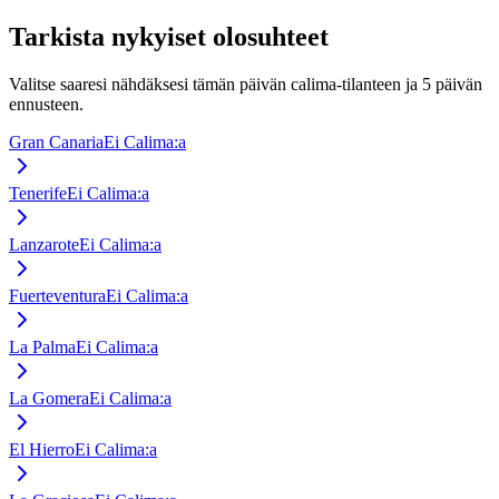
Tarkista nykyiset olosuhteet
Valitse saaresi nähdäksesi tämän päivän calima-tilanteen ja 5 päivän
ennusteen.
Gran Canaria
Ei Calima:a
Tenerife
Ei Calima:a
Lanzarote
Ei Calima:a
Fuerteventura
Ei Calima:a
La Palma
Ei Calima:a
La Gomera
Ei Calima:a
El Hierro
Ei Calima:a