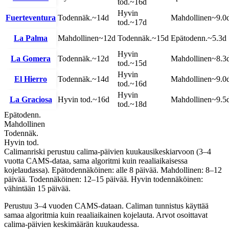
tod.
~
16
d
Hyvin
Fuerteventura
Todennäk.
~
14
d
Mahdollinen
~
9.0
tod.
~
17
d
La Palma
Mahdollinen
~
12
d
Todennäk.
~
15
d
Epätodenn.
~
5.3
d
Hyvin
La Gomera
Todennäk.
~
12
d
Mahdollinen
~
8.3
tod.
~
15
d
Hyvin
El Hierro
Todennäk.
~
14
d
Mahdollinen
~
9.0
tod.
~
16
d
Hyvin
La Graciosa
Hyvin tod.
~
16
d
Mahdollinen
~
9.5
tod.
~
18
d
Epätodenn.
Mahdollinen
Todennäk.
Hyvin tod.
Calimanriski perustuu calima-päivien kuukausikeskiarvoon (3–4
vuotta CAMS-dataa, sama algoritmi kuin reaaliaikaisessa
kojelaudassa). Epätodennäköinen: alle 8 päivää. Mahdollinen: 8–12
päivää. Todennäköinen: 12–15 päivää. Hyvin todennäköinen:
vähintään 15 päivää.
Perustuu 3–4 vuoden CAMS-dataan. Caliman tunnistus käyttää
samaa algoritmia kuin reaaliaikainen kojelauta. Arvot osoittavat
calima-päivien keskimäärän kuukaudessa.