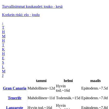
Turvallisimmat kuukaudet
:
touko · kesä
Korkein riski
:
elo · joulu
›
T
H
M
H
T
K
H
E
S
L
M
J
tammi
helmi
maalis
Hyvin
Gran Canaria
Mahdollinen
~
12
d
Epätodenn.
~
7.5
d
tod.
~
16
d
Tenerife
Mahdollinen
~
11
d
Todennäk.
~
15
d
Epätodenn.
~
7.0
d
Hyvin
Lanzarote
Hyvin tod.
~
16
d
Epätodenn.
~
7.8
d