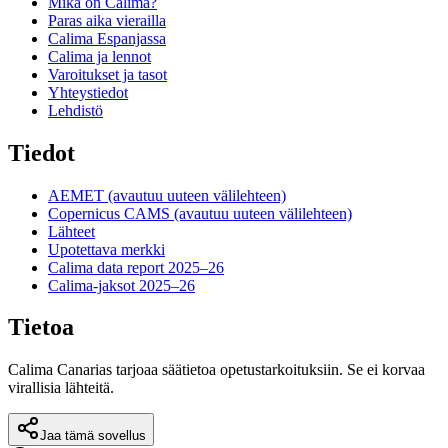
Mikä on Calima?
Paras aika vierailla
Calima Espanjassa
Calima ja lennot
Varoitukset ja tasot
Yhteystiedot
Lehdistö
Tiedot
AEMET
(avautuu uuteen välilehteen)
Copernicus CAMS
(avautuu uuteen välilehteen)
Lähteet
Upotettava merkki
Calima data report 2025–26
Calima-jaksot 2025–26
Tietoa
Calima Canarias tarjoaa säätietoa opetustarkoituksiin. Se ei korvaa
virallisia lähteitä.
Jaa tämä sovellus