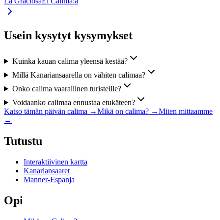
La Graciosa
Ei Calima:a
Usein kysytyt kysymykset
Kuinka kauan calima yleensä kestää?
Millä Kanariansaarella on vähiten calimaa?
Onko calima vaarallinen turisteille?
Voidaanko calimaa ennustaa etukäteen?
Katso tämän päivän calima
→
Mikä on calima?
→
Miten mittaamme
→
Tutustu
Interaktiivinen kartta
Kanariansaaret
Manner-Espanja
Opi