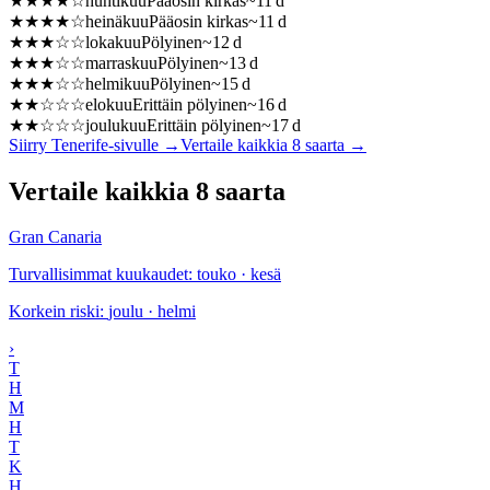
★
★
★
★
☆
huhtikuu
Pääosin kirkas
~
11
d
★
★
★
★
☆
heinäkuu
Pääosin kirkas
~
11
d
★
★
★
☆
☆
lokakuu
Pölyinen
~
12
d
★
★
★
☆
☆
marraskuu
Pölyinen
~
13
d
★
★
★
☆
☆
helmikuu
Pölyinen
~
15
d
★
★
☆
☆
☆
elokuu
Erittäin pölyinen
~
16
d
★
★
☆
☆
☆
joulukuu
Erittäin pölyinen
~
17
d
Siirry Tenerife-sivulle
→
Vertaile kaikkia 8 saarta
→
Vertaile kaikkia 8 saarta
Gran Canaria
Turvallisimmat kuukaudet
:
touko · kesä
Korkein riski
:
joulu · helmi
›
T
H
M
H
T
K
H