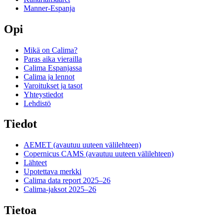
Manner-Espanja
Opi
Mikä on Calima?
Paras aika vierailla
Calima Espanjassa
Calima ja lennot
Varoitukset ja tasot
Yhteystiedot
Lehdistö
Tiedot
AEMET
(avautuu uuteen välilehteen)
Copernicus CAMS
(avautuu uuteen välilehteen)
Lähteet
Upotettava merkki
Calima data report 2025–26
Calima-jaksot 2025–26
Tietoa