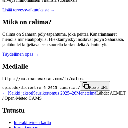
terveysviranomaisten virallisia suosituksia.
Lisää terveysvaikutuksista
→
Mikä on calima?
Calima on Saharan pöly-tapahtuma, joka peittää Kanariansaaret
hienolla mineraalipölyllä. Hiekkamyrskyt nostavat pölyn Saharassa,
ja itätuulet kuljettavat sen suurelta korkeudelta Atlantin yli.
Täydellinen opas
→
Medialle
https://calimacanarias.com/fi/calima-
episode/diciembre-6-2025-canarias/
Kopioi URL
←
Kaikki jaksot
Kausikertomus 2025–26
Menetelmä
Lähde: AEMET
/ Open-Meteo CAMS
Tutustu
Interaktiivinen kartta
Kanariansaaret