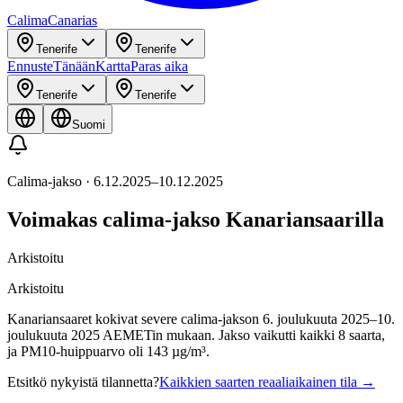
Calima
Canarias
Tenerife
Tenerife
Ennuste
Tänään
Kartta
Paras aika
Tenerife
Tenerife
Suomi
Calima-jakso
·
6.12.2025
–
10.12.2025
Voimakas calima-jakso Kanariansaarilla
Arkistoitu
Arkistoitu
Kanariansaaret kokivat severe calima-jakson 6. joulukuuta 2025–10.
joulukuuta 2025 AEMETin mukaan. Jakso vaikutti kaikki 8 saarta,
ja PM10-huippuarvo oli 143 µg/m³.
Etsitkö nykyistä tilannetta?
Kaikkien saarten reaaliaikainen tila
→