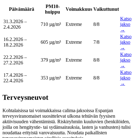
PM10-
Päivämäärä
Voimakkuus
Vaikuttunut
huippu
Katso
31.3.2026
–
710 µg/m³
Extreme
8
/8
jakso
2.4.2026
→
Katso
16.2.2026
–
605 µg/m³
Extreme
7
/8
jakso
18.2.2026
→
Katso
22.2.2026
–
379 µg/m³
Extreme
8
/8
jakso
27.2.2026
→
Katso
17.4.2026
–
353 µg/m³
Extreme
8
/8
jakso
22.4.2026
→
Terveysneuvot
Kohtalaisissa tai voimakkaissa calima-jaksoissa Espanjan
terveysviranomaiset suosittelevat ulkona tehtävän fyysisen
aktiivisuuden vähentämistä. Riskiryhmiin kuuluvien (henkilöiden,
joilla on hengitystie- tai sydänsairauksia, lasten ja vanhusten) tulisi
noudattaa erityistä varovaisuutta. Noudata paikallisten