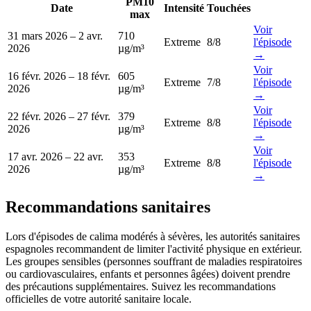
PM10
Date
Intensité
Touchées
max
Voir
31 mars 2026
–
2 avr.
710
Extreme
8
/8
l'épisode
2026
µg/m³
→
Voir
16 févr. 2026
–
18 févr.
605
Extreme
7
/8
l'épisode
2026
µg/m³
→
Voir
22 févr. 2026
–
27 févr.
379
Extreme
8
/8
l'épisode
2026
µg/m³
→
Voir
17 avr. 2026
–
22 avr.
353
Extreme
8
/8
l'épisode
2026
µg/m³
→
Recommandations sanitaires
Lors d'épisodes de calima modérés à sévères, les autorités sanitaires
espagnoles recommandent de limiter l'activité physique en extérieur.
Les groupes sensibles (personnes souffrant de maladies respiratoires
ou cardiovasculaires, enfants et personnes âgées) doivent prendre
des précautions supplémentaires. Suivez les recommandations
officielles de votre autorité sanitaire locale.