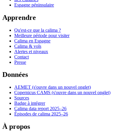
Espagne péninsulaire
Apprendre
Qu'est-ce que la calima ?
Meilleure période pour visiter
Calima en Espagne
Calima & vols
Alertes et niveaux
Contact
Presse
Données
AEMET
(s'ouvre dans un nouvel onglet)
Copernicus CAMS
(s'ouvre dans un nouvel onglet)
Sources
Badge à intégrer
Calima data report 2025–26
Épisodes de calima 2025–26
À propos