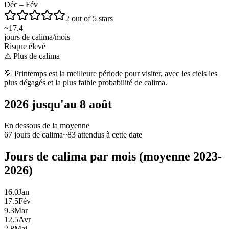
Déc – Fév
2 out of 5 stars
~
17.4
jours de calima/mois
Risque élevé
⚠
Plus de calima
💡
Printemps est la meilleure période pour visiter, avec les ciels les
plus dégagés et la plus faible probabilité de calima.
2026 jusqu'au 8 août
En dessous de la moyenne
67 jours de calima
~83 attendus à cette date
Jours de calima par mois (moyenne 2023-
2026)
16.0
Jan
17.5
Fév
9.3
Mar
12.5
Avr
2.8
Mai