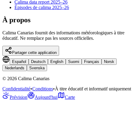
Calima data report 2025–26
Épisodes de calima 2025–26
À propos
Calima Canarias fournit des informations météorologiques à titre
éducatif. Ne remplace pas les sources officielles.
Partager cette application
Español
Deutsch
English
Suomi
Français
Norsk
Nederlands
Svenska
©
2026
Calima Canarias
Confidentialité
•
Conditions
•
À titre éducatif et informatif uniquement
Prévision
Aujourd'hui
Carte