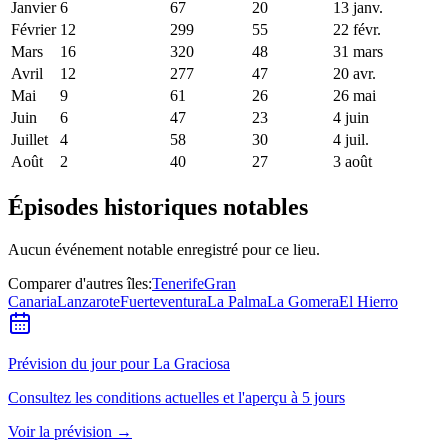
Janvier
6
67
20
13 janv.
Février
12
299
55
22 févr.
Mars
16
320
48
31 mars
Avril
12
277
47
20 avr.
Mai
9
61
26
26 mai
Juin
6
47
23
4 juin
Juillet
4
58
30
4 juil.
Août
2
40
27
3 août
Épisodes historiques notables
Aucun événement notable enregistré pour ce lieu.
Comparer d'autres îles
:
Tenerife
Gran
Canaria
Lanzarote
Fuerteventura
La Palma
La Gomera
El Hierro
Prévision du jour pour La Graciosa
Consultez les conditions actuelles et l'aperçu à 5 jours
Voir la prévision
→