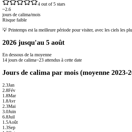
4 out of 5 stars
~
2.6
jours de calima/mois
Risque faible
💡
Printemps est la meilleure période pour visiter, avec les ciels les pl
2026 jusqu'au 5 août
En dessous de la moyenne
14 jours de calima
~23 attendus à cette date
Jours de calima par mois (moyenne 2023-2
2.3
Jan
2.8
Fév
1.8
Mar
1.8
Avr
2.3
Mai
3.0
Juin
6.8
Juil
1.5
Août
1.3
Sep