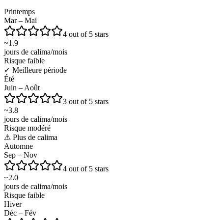
Printemps
Mar – Mai
4 out of 5 stars
~
1.9
jours de calima/mois
Risque faible
✓
Meilleure période
Été
Juin – Août
3 out of 5 stars
~
3.8
jours de calima/mois
Risque modéré
⚠
Plus de calima
Automne
Sep – Nov
4 out of 5 stars
~
2.0
jours de calima/mois
Risque faible
Hiver
Déc – Fév