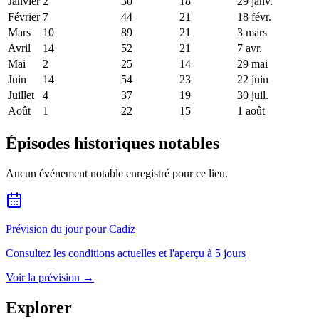
Janvier
2
30
18
29 janv.
Février
7
44
21
18 févr.
Mars
10
89
21
3 mars
Avril
14
52
21
7 avr.
Mai
2
25
14
29 mai
Juin
14
54
23
22 juin
Juillet
4
37
19
30 juil.
Août
1
22
15
1 août
Épisodes historiques notables
Aucun événement notable enregistré pour ce lieu.
Prévision du jour pour Cadiz
Consultez les conditions actuelles et l'aperçu à 5 jours
Voir la prévision
→
Explorer