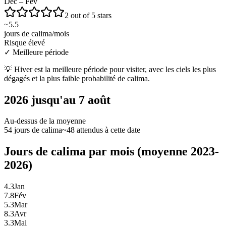
Déc – Fév
2 out of 5 stars
~
5.5
jours de calima/mois
Risque élevé
✓
Meilleure période
💡
Hiver est la meilleure période pour visiter, avec les ciels les plus
dégagés et la plus faible probabilité de calima.
2026 jusqu'au 7 août
Au-dessus de la moyenne
54 jours de calima
~48 attendus à cette date
Jours de calima par mois (moyenne 2023-
2026)
4.3
Jan
7.8
Fév
5.3
Mar
8.3
Avr
3.3
Mai