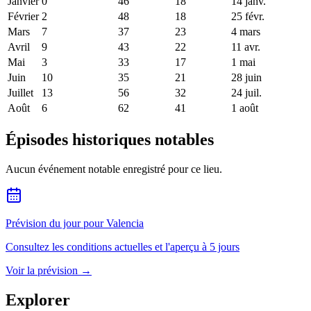
Janvier
0
46
18
14 janv.
Février
2
48
18
25 févr.
Mars
7
37
23
4 mars
Avril
9
43
22
11 avr.
Mai
3
33
17
1 mai
Juin
10
35
21
28 juin
Juillet
13
56
32
24 juil.
Août
6
62
41
1 août
Épisodes historiques notables
Aucun événement notable enregistré pour ce lieu.
Prévision du jour pour Valencia
Consultez les conditions actuelles et l'aperçu à 5 jours
Voir la prévision
→
Explorer