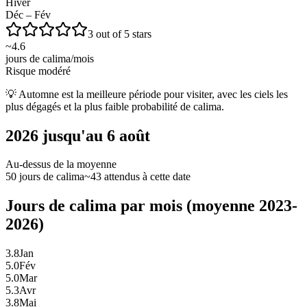
Hiver
Déc – Fév
3 out of 5 stars
~
4.6
jours de calima/mois
Risque modéré
💡
Automne est la meilleure période pour visiter, avec les ciels les
plus dégagés et la plus faible probabilité de calima.
2026 jusqu'au 6 août
Au-dessus de la moyenne
50 jours de calima
~43 attendus à cette date
Jours de calima par mois (moyenne 2023-
2026)
3.8
Jan
5.0
Fév
5.0
Mar
5.3
Avr
3.8
Mai