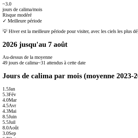
~
3.0
jours de calima/mois
Risque modéré
✓
Meilleure période
💡
Hiver est la meilleure période pour visiter, avec les ciels les plus d
2026 jusqu'au 7 août
Au-dessus de la moyenne
49 jours de calima
~31 attendus à cette date
Jours de calima par mois (moyenne 2023-2
1.5
Jan
5.3
Fév
4.0
Mar
4.5
Avr
4.3
Mai
8.5
Juin
5.5
Juil
8.0
Août
3.0
Sep