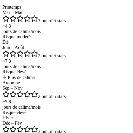
Printemps
Mar – Mai
3 out of 5 stars
~
4.3
jours de calima/mois
Risque modéré
Été
Juin – Août
2 out of 5 stars
~
7.3
jours de calima/mois
Risque élevé
⚠
Plus de calima
Automne
Sep – Nov
2 out of 5 stars
~
5.8
jours de calima/mois
Risque élevé
Hiver
Déc – Fév
3 out of 5 stars