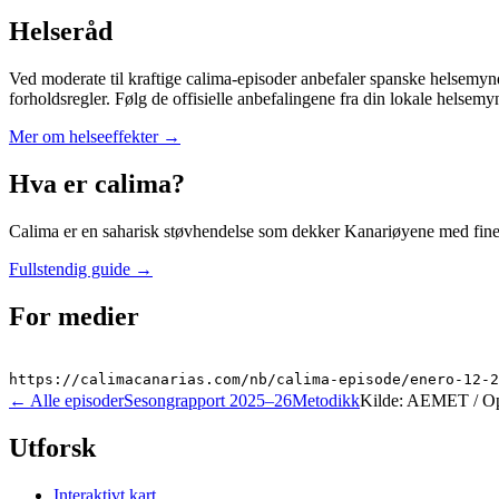
Helseråd
Ved moderate til kraftige calima-episoder anbefaler spanske helsemyndi
forholdsregler. Følg de offisielle anbefalingene fra din lokale helsemy
Mer om helseeffekter
→
Hva er calima?
Calima er en saharisk støvhendelse som dekker Kanariøyene med fine mi
Fullstendig guide
→
For medier
https://calimacanarias.com/nb/calima-episode/enero-12-2
←
Alle episoder
Sesongrapport 2025–26
Metodikk
Kilde: AEMET / 
Utforsk
Interaktivt kart