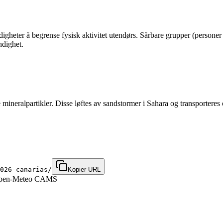
gheter å begrense fysisk aktivitet utendørs. Sårbare grupper (personer 
ndighet.
neralpartikler. Disse løftes av sandstormer i Sahara og transporteres o
026-canarias/
Kopier URL
Open-Meteo CAMS