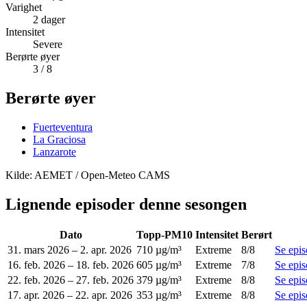
Varighet
2
dager
Intensitet
Severe
Berørte øyer
3
/ 8
Berørte øyer
Fuerteventura
La Graciosa
Lanzarote
Kilde: AEMET / Open-Meteo CAMS
Lignende episoder denne sesongen
Dato
Topp-PM10
Intensitet
Berørt
31. mars 2026
–
2. apr. 2026
710 µg/m³
Extreme
8
/8
Se epi
16. feb. 2026
–
18. feb. 2026
605 µg/m³
Extreme
7
/8
Se epi
22. feb. 2026
–
27. feb. 2026
379 µg/m³
Extreme
8
/8
Se epi
17. apr. 2026
–
22. apr. 2026
353 µg/m³
Extreme
8
/8
Se epi