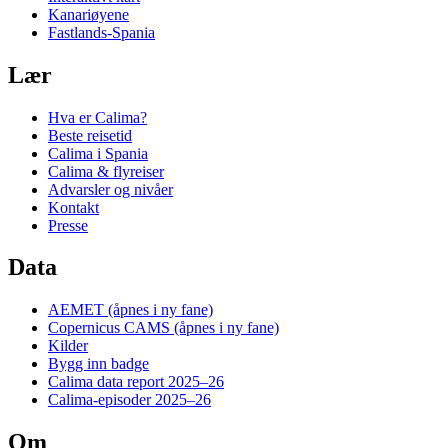
Kanariøyene
Fastlands-Spania
Lær
Hva er Calima?
Beste reisetid
Calima i Spania
Calima & flyreiser
Advarsler og nivåer
Kontakt
Presse
Data
AEMET
(åpnes i ny fane)
Copernicus CAMS
(åpnes i ny fane)
Kilder
Bygg inn badge
Calima data report 2025–26
Calima-episoder 2025–26
Om