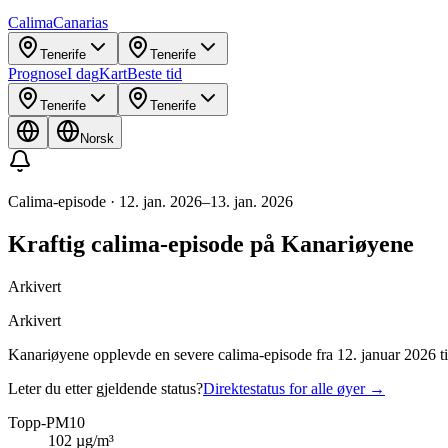
Calima
Canarias
Tenerife
Tenerife
Prognose
I dag
Kart
Beste tid
Tenerife
Tenerife
Norsk
Calima-episode
·
12. jan. 2026
–
13. jan. 2026
Kraftig calima-episode på Kanariøyene
Arkivert
Arkivert
Kanariøyene opplevde en severe calima-episode fra 12. januar 2026 
Leter du etter gjeldende status?
Direktestatus for alle øyer
→
Topp-PM10
102
µg/m³