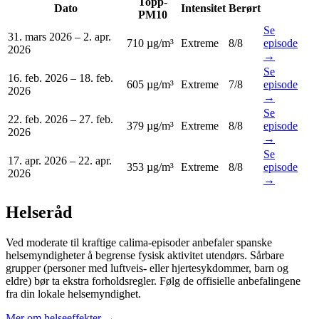
Topp-
Dato
Intensitet
Berørt
PM10
Se
31. mars 2026
–
2. apr.
710 µg/m³
Extreme
8
/8
episode
2026
→
Se
16. feb. 2026
–
18. feb.
605 µg/m³
Extreme
7
/8
episode
2026
→
Se
22. feb. 2026
–
27. feb.
379 µg/m³
Extreme
8
/8
episode
2026
→
Se
17. apr. 2026
–
22. apr.
353 µg/m³
Extreme
8
/8
episode
2026
→
Helseråd
Ved moderate til kraftige calima-episoder anbefaler spanske
helsemyndigheter å begrense fysisk aktivitet utendørs. Sårbare
grupper (personer med luftveis- eller hjertesykdommer, barn og
eldre) bør ta ekstra forholdsregler. Følg de offisielle anbefalingene
fra din lokale helsemyndighet.
Mer om helseeffekter
→