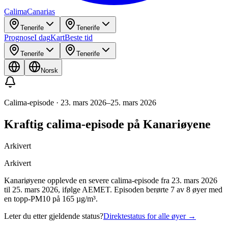
Calima
Canarias
Tenerife
Tenerife
Prognose
I dag
Kart
Beste tid
Tenerife
Tenerife
Norsk
Calima-episode
·
23. mars 2026
–
25. mars 2026
Kraftig calima-episode på Kanariøyene
Arkivert
Arkivert
Kanariøyene opplevde en severe calima-episode fra 23. mars 2026
til 25. mars 2026, ifølge AEMET. Episoden berørte 7 av 8 øyer med
en topp-PM10 på 165 µg/m³.
Leter du etter gjeldende status?
Direktestatus for alle øyer
→