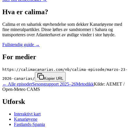
Hva er calima?
Calima er en saharisk støvhendelse som dekker Kanariøyene med
fine mineralpartikler. Disse løftes av sandstormer i Sahara og
transporteres over Atlanterhavet av østlige vinder i stor høyde.
Fullstendig guide
→
For medier
https://calimacanarias.com/nb/calima-episode/marzo-23-
2026-canarias/
Kopier URL
←
Alle episoder
Sesongrapport 2025–26
Metodikk
Kilde: AEMET /
Open-Meteo CAMS
Utforsk
Interaktivt kart
Kanariøyene
Fastlands-Spania