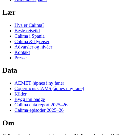
Lær
Hva er Calima?
Beste reisetid
Calima i Spania
Calima & flyreiser
Advarsler og nivåer
Kontakt
Presse
Data
AEMET
(åpnes i ny fane)
Copernicus CAMS
(åpnes i ny fane)
Kilder
Bygg inn badge
Calima data report 2025–26
Calima-episoder 2025–26
Om