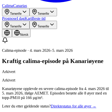
Calima
Canarias
Tenerife
Tenerife
Prognose
I dag
Kart
Beste tid
Tenerife
Tenerife
Norsk
Calima-episode
·
4. mars 2026
–
5. mars 2026
Kraftig calima-episode på Kanariøyene
Arkivert
Arkivert
Kanariøyene opplevde en severe calima-episode fra 4. mars 2026 til
5. mars 2026, ifølge AEMET. Episoden berørte alle 8 øyer med en
topp-PM10 på 166 µg/m³.
Leter du etter gjeldende status?
Direktestatus for alle øyer
→