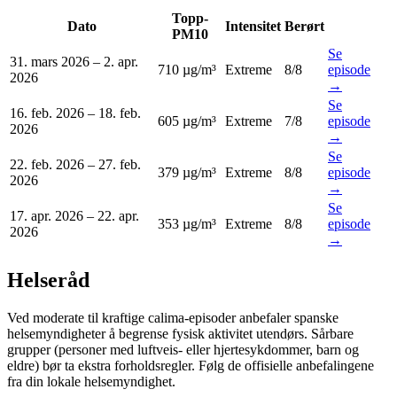
Topp-
Dato
Intensitet
Berørt
PM10
Se
31. mars 2026
–
2. apr.
710 µg/m³
Extreme
8
/8
episode
2026
→
Se
16. feb. 2026
–
18. feb.
605 µg/m³
Extreme
7
/8
episode
2026
→
Se
22. feb. 2026
–
27. feb.
379 µg/m³
Extreme
8
/8
episode
2026
→
Se
17. apr. 2026
–
22. apr.
353 µg/m³
Extreme
8
/8
episode
2026
→
Helseråd
Ved moderate til kraftige calima-episoder anbefaler spanske
helsemyndigheter å begrense fysisk aktivitet utendørs. Sårbare
grupper (personer med luftveis- eller hjertesykdommer, barn og
eldre) bør ta ekstra forholdsregler. Følg de offisielle anbefalingene
fra din lokale helsemyndighet.