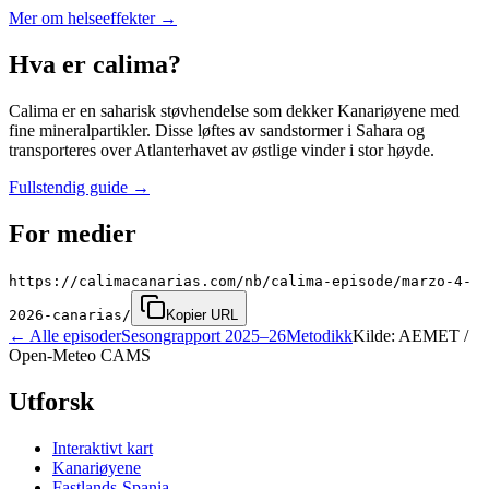
Mer om helseeffekter
→
Hva er calima?
Calima er en saharisk støvhendelse som dekker Kanariøyene med
fine mineralpartikler. Disse løftes av sandstormer i Sahara og
transporteres over Atlanterhavet av østlige vinder i stor høyde.
Fullstendig guide
→
For medier
https://calimacanarias.com/nb/calima-episode/marzo-4-
2026-canarias/
Kopier URL
←
Alle episoder
Sesongrapport 2025–26
Metodikk
Kilde: AEMET /
Open-Meteo CAMS
Utforsk
Interaktivt kart
Kanariøyene
Fastlands-Spania