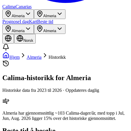
Calima
Canarias
Almeria
Almeria
Prognose
I dag
Kart
Beste tid
Almeria
Almeria
Norsk
Hjem
Almeria
Historikk
Calima-historikk for Almeria
Historiske data fra 2023 til 2026 · Oppdateres daglig
Almeria har gjennomsnittlig ~103 Calima-dager/år, med topp i Jul,
Jun, Aug. 2026 ligger 15% over det historiske gjennomsnittet.
Beste tid å besøke