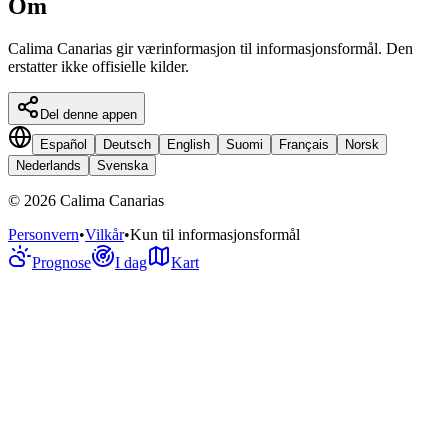
Om
Calima Canarias gir værinformasjon til informasjonsformål. Den
erstatter ikke offisielle kilder.
Del denne appen
Español
Deutsch
English
Suomi
Français
Norsk
Nederlands
Svenska
©
2026
Calima Canarias
Personvern
•
Vilkår
•
Kun til informasjonsformål
Prognose
I dag
Kart