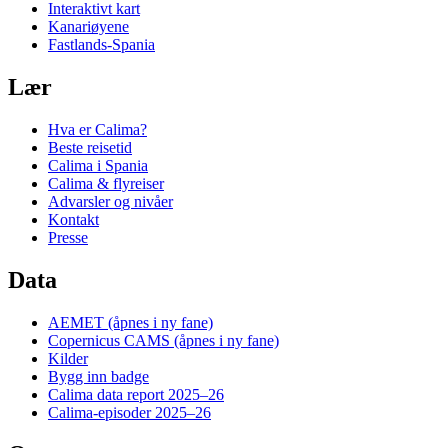
Interaktivt kart
Kanariøyene
Fastlands-Spania
Lær
Hva er Calima?
Beste reisetid
Calima i Spania
Calima & flyreiser
Advarsler og nivåer
Kontakt
Presse
Data
AEMET
(åpnes i ny fane)
Copernicus CAMS
(åpnes i ny fane)
Kilder
Bygg inn badge
Calima data report 2025–26
Calima-episoder 2025–26