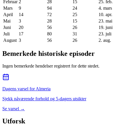
Februar
2
28
15
25. feb.
Mars
9
94
24
4. mars
April
14
72
25
10. apr.
Mai
3
28
15
23. mai
Juni
20
56
26
19. juni
Juli
17
80
31
23. juli
August
3
56
26
2. aug.
Bemerkede historiske episoder
Ingen bemerkede hendelser registrert for dette stedet.
Dagens varsel for Almeria
Sjekk nåværende forhold og 5-dagers utsikter
Se varsel
→
Utforsk