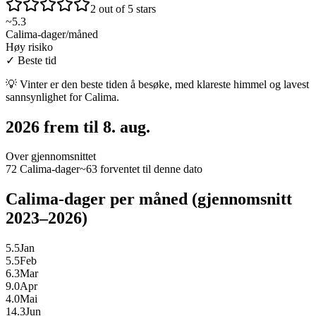
2 out of 5 stars
~
5.3
Calima-dager/måned
Høy risiko
✓
Beste tid
💡
Vinter er den beste tiden å besøke, med klareste himmel og lavest
sannsynlighet for Calima.
2026 frem til 8. aug.
Over gjennomsnittet
72 Calima-dager
~63 forventet til denne dato
Calima-dager per måned (gjennomsnitt
2023–2026)
5.5
Jan
5.5
Feb
6.3
Mar
9.0
Apr
4.0
Mai
14.3
Jun