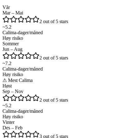
Vår
Mar – Mai
2 out of 5 stars
~
5.2
Calima-dager/måned
Høy risiko
Sommer
Jun – Aug
2 out of 5 stars
~
7.2
Calima-dager/måned
Høy risiko
⚠
Mest Calima
Høst
Sep – Nov
2 out of 5 stars
~
5.2
Calima-dager/måned
Høy risiko
Vinter
Des – Feb
3 out of 5 stars