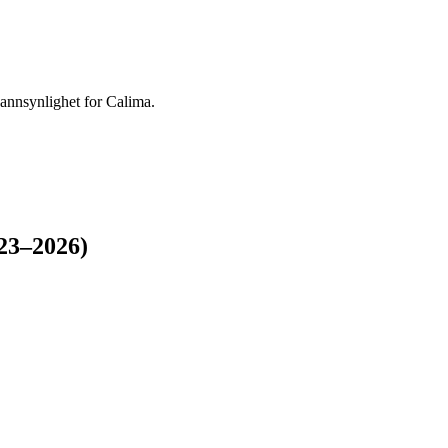
sannsynlighet for Calima.
23–2026)