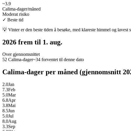
~
3.9
Calima-dager/måned
Moderat risiko
✓
Beste tid
💡
Vinter er den beste tiden å besøke, med klareste himmel og lavest 
2026 frem til 1. aug.
Over gjennomsnittet
52 Calima-dager
~34 forventet til denne dato
Calima-dager per måned (gjennomsnitt 20
2.0
Jan
7.3
Feb
5.0
Mar
6.8
Apr
3.8
Mai
8.5
Jun
5.0
Jul
8.0
Aug
3.3
Sep