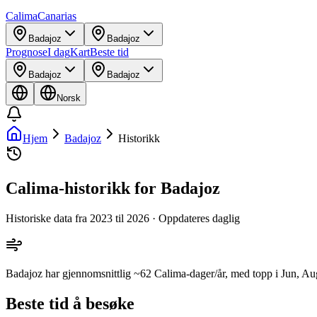
Calima
Canarias
Badajoz
Badajoz
Prognose
I dag
Kart
Beste tid
Badajoz
Badajoz
Norsk
Hjem
Badajoz
Historikk
Calima-historikk for Badajoz
Historiske data fra 2023 til 2026 · Oppdateres daglig
Badajoz har gjennomsnittlig ~62 Calima-dager/år, med topp i Jun, Aug
Beste tid å besøke