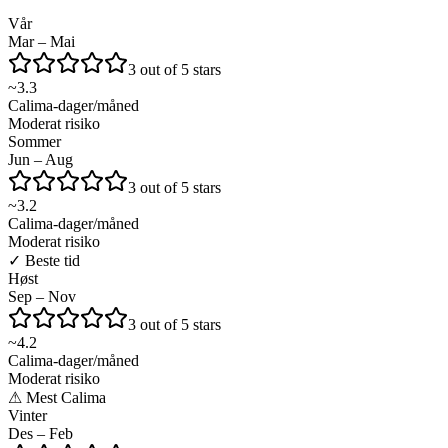
Vår
Mar – Mai
3 out of 5 stars
~
3.3
Calima-dager/måned
Moderat risiko
Sommer
Jun – Aug
3 out of 5 stars
~
3.2
Calima-dager/måned
Moderat risiko
✓
Beste tid
Høst
Sep – Nov
3 out of 5 stars
~
4.2
Calima-dager/måned
Moderat risiko
⚠
Mest Calima
Vinter
Des – Feb