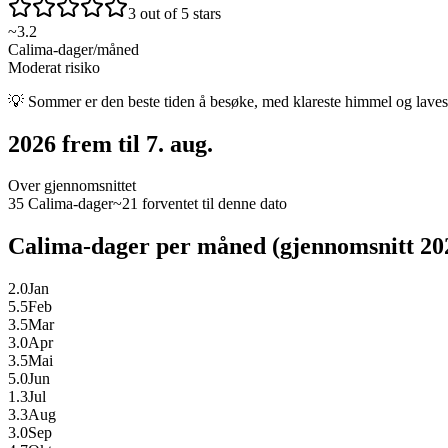
3 out of 5 stars
~
3.2
Calima-dager/måned
Moderat risiko
💡
Sommer er den beste tiden å besøke, med klareste himmel og laves
2026 frem til 7. aug.
Over gjennomsnittet
35 Calima-dager
~21 forventet til denne dato
Calima-dager per måned (gjennomsnitt 20
2.0
Jan
5.5
Feb
3.5
Mar
3.0
Apr
3.5
Mai
5.0
Jun
1.3
Jul
3.3
Aug
3.0
Sep