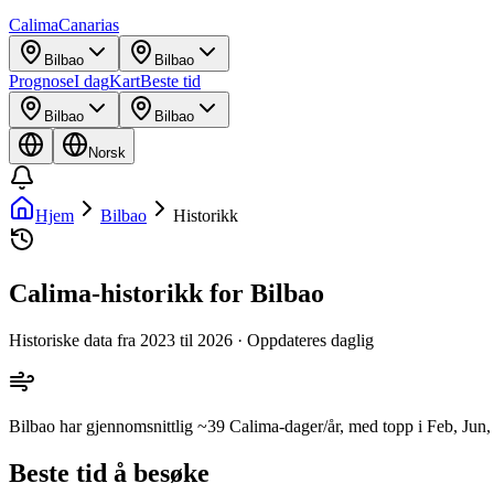
Calima
Canarias
Bilbao
Bilbao
Prognose
I dag
Kart
Beste tid
Bilbao
Bilbao
Norsk
Hjem
Bilbao
Historikk
Calima-historikk for Bilbao
Historiske data fra 2023 til 2026 · Oppdateres daglig
Bilbao har gjennomsnittlig ~39 Calima-dager/år, med topp i Feb, Jun,
Beste tid å besøke