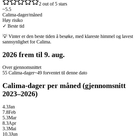
2 out of 5 stars
~
5.5
Calima-dager/måned
Høy risiko
✓
Beste tid
💡
Vinter er den beste tiden å besøke, med klareste himmel og lavest
sannsynlighet for Calima.
2026 frem til 9. aug.
Over gjennomsnittet
55 Calima-dager
~49 forventet til denne dato
Calima-dager per måned (gjennomsnitt
2023–2026)
4.3
Jan
7.8
Feb
5.3
Mar
8.3
Apr
3.3
Mai
10.3
Jun