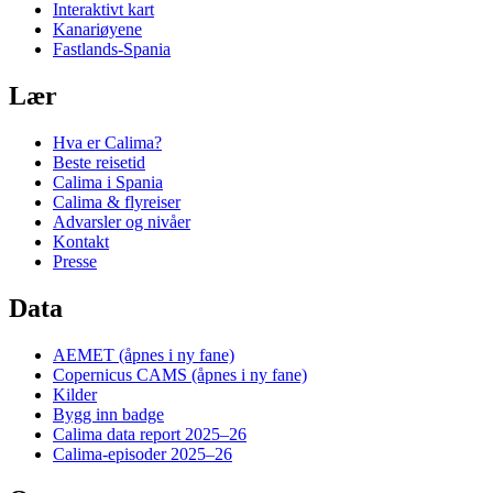
Interaktivt kart
Kanariøyene
Fastlands-Spania
Lær
Hva er Calima?
Beste reisetid
Calima i Spania
Calima & flyreiser
Advarsler og nivåer
Kontakt
Presse
Data
AEMET
(åpnes i ny fane)
Copernicus CAMS
(åpnes i ny fane)
Kilder
Bygg inn badge
Calima data report 2025–26
Calima-episoder 2025–26