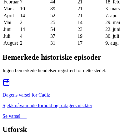
Februar
7
44
21
18. feb.
Mars
10
89
21
3. mars
April
14
52
21
7. apr.
Mai
2
25
14
29. mai
Juni
14
54
23
22. juni
Juli
4
37
19
30. juli
August
2
31
17
9. aug.
Bemerkede historiske episoder
Ingen bemerkede hendelser registrert for dette stedet.
Dagens varsel for Cadiz
Sjekk nåværende forhold og 5-dagers utsikter
Se varsel
→
Utforsk