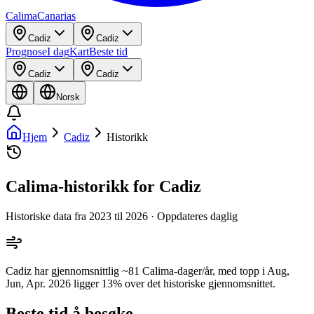
Calima
Canarias
Cadiz
Cadiz
Prognose
I dag
Kart
Beste tid
Cadiz
Cadiz
Norsk
Hjem
Cadiz
Historikk
Calima-historikk for Cadiz
Historiske data fra 2023 til 2026 · Oppdateres daglig
Cadiz har gjennomsnittlig ~81 Calima-dager/år, med topp i Aug,
Jun, Apr. 2026 ligger 13% over det historiske gjennomsnittet.
Beste tid å besøke