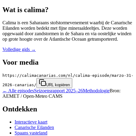
Wat is calima?
Calima is een Saharaans stofstormevenement waarbij de Canarische
Eilanden worden bedekt met fijne mineraaldeeltjes. Deze worden
opgewaaid door zandstormen in de Sahara en via oostelijke winden
op grote hoogte over de Atlantische Oceaan getransporteerd.
Volledige gids
→
Voor media
https://calimacanarias.com/nl/calima-episode/marzo-31-
2026-canarias/
URL kopiëren
←
Alle episodes
Seizoensrapport 2025–26
Methodologie
Bron:
AEMET / Open-Meteo CAMS
Ontdekken
Interactieve kaart
Canarische Eilanden
Spaans vasteland