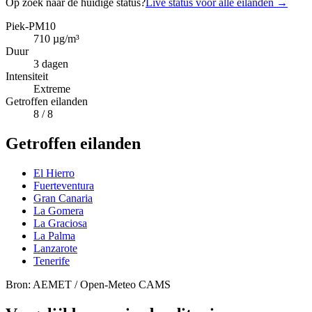
Op zoek naar de huidige status?
Live status voor alle eilanden
→
Piek-PM10
710
µg/m³
Duur
3
dagen
Intensiteit
Extreme
Getroffen eilanden
8
/ 8
Getroffen eilanden
El Hierro
Fuerteventura
Gran Canaria
La Gomera
La Graciosa
La Palma
Lanzarote
Tenerife
Bron: AEMET / Open-Meteo CAMS