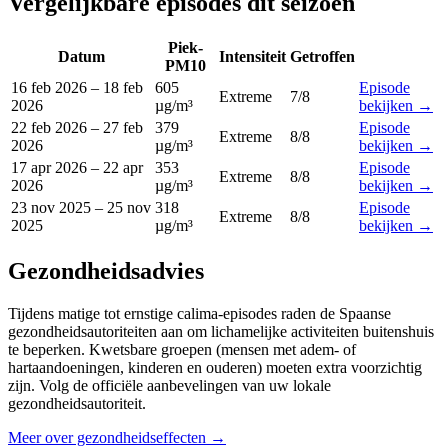
Vergelijkbare episodes dit seizoen
Piek-
Datum
Intensiteit
Getroffen
PM10
16 feb 2026
–
18 feb
605
Episode
Extreme
7
/8
2026
µg/m³
bekijken
→
22 feb 2026
–
27 feb
379
Episode
Extreme
8
/8
2026
µg/m³
bekijken
→
17 apr 2026
–
22 apr
353
Episode
Extreme
8
/8
2026
µg/m³
bekijken
→
23 nov 2025
–
25 nov
318
Episode
Extreme
8
/8
2025
µg/m³
bekijken
→
Gezondheidsadvies
Tijdens matige tot ernstige calima-episodes raden de Spaanse
gezondheidsautoriteiten aan om lichamelijke activiteiten buitenshuis
te beperken. Kwetsbare groepen (mensen met adem- of
hartaandoeningen, kinderen en ouderen) moeten extra voorzichtig
zijn. Volg de officiële aanbevelingen van uw lokale
gezondheidsautoriteit.
Meer over gezondheidseffecten
→