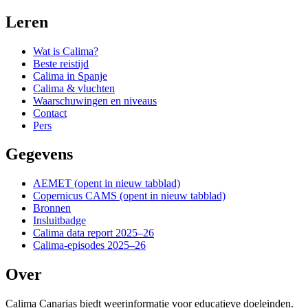
Leren
Wat is Calima?
Beste reistijd
Calima in Spanje
Calima & vluchten
Waarschuwingen en niveaus
Contact
Pers
Gegevens
AEMET
(opent in nieuw tabblad)
Copernicus CAMS
(opent in nieuw tabblad)
Bronnen
Insluitbadge
Calima data report 2025–26
Calima-episodes 2025–26
Over
Calima Canarias biedt weerinformatie voor educatieve doeleinden.