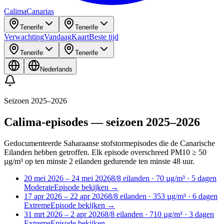
Calima
Canarias
Tenerife
Tenerife
Verwachting
Vandaag
Kaart
Beste tijd
Tenerife
Tenerife
Nederlands
Seizoen 2025–2026
Calima-episodes — seizoen 2025–2026
Gedocumenteerde Saharaanse stofstormepisodes die de Canarische
Eilanden hebben getroffen. Elk episode overschreed PM10 ≥ 50
µg/m³ op ten minste 2 eilanden gedurende ten minste 48 uur.
20 mei 2026 – 24 mei 2026
8
/8
eilanden
· 70 µg/m³
·
5
dagen
Moderate
Episode bekijken
→
17 apr 2026 – 22 apr 2026
8
/8
eilanden
· 353 µg/m³
·
6
dagen
Extreme
Episode bekijken
→
31 mrt 2026 – 2 apr 2026
8
/8
eilanden
· 710 µg/m³
·
3
dagen
Extreme
Episode bekijken
→