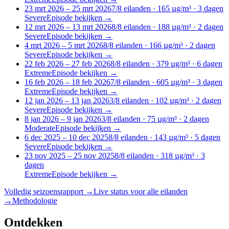
23 mrt 2026 – 25 mrt 2026
7
/8
eilanden
· 165 µg/m³
·
3
dagen
Severe
Episode bekijken
→
12 mrt 2026 – 13 mrt 2026
8
/8
eilanden
· 188 µg/m³
·
2
dagen
Severe
Episode bekijken
→
4 mrt 2026 – 5 mrt 2026
8
/8
eilanden
· 166 µg/m³
·
2
dagen
Severe
Episode bekijken
→
22 feb 2026 – 27 feb 2026
8
/8
eilanden
· 379 µg/m³
·
6
dagen
Extreme
Episode bekijken
→
16 feb 2026 – 18 feb 2026
7
/8
eilanden
· 605 µg/m³
·
3
dagen
Extreme
Episode bekijken
→
12 jan 2026 – 13 jan 2026
3
/8
eilanden
· 102 µg/m³
·
2
dagen
Severe
Episode bekijken
→
8 jan 2026 – 9 jan 2026
3
/8
eilanden
· 75 µg/m³
·
2
dagen
Moderate
Episode bekijken
→
6 dec 2025 – 10 dec 2025
8
/8
eilanden
· 143 µg/m³
·
5
dagen
Severe
Episode bekijken
→
23 nov 2025 – 25 nov 2025
8
/8
eilanden
· 318 µg/m³
·
3
dagen
Extreme
Episode bekijken
→
Volledig seizoensrapport
→
Live status voor alle eilanden
→
Methodologie
Ontdekken