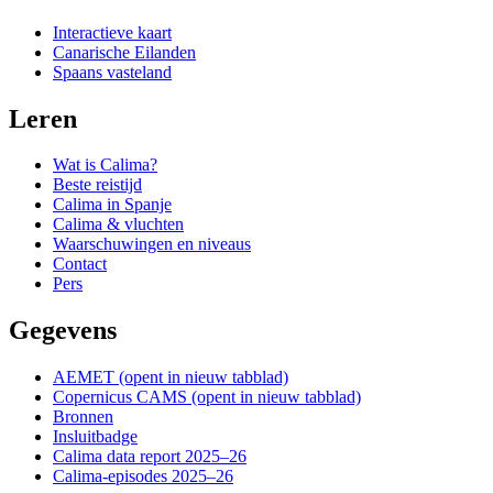
Interactieve kaart
Canarische Eilanden
Spaans vasteland
Leren
Wat is Calima?
Beste reistijd
Calima in Spanje
Calima & vluchten
Waarschuwingen en niveaus
Contact
Pers
Gegevens
AEMET
(opent in nieuw tabblad)
Copernicus CAMS
(opent in nieuw tabblad)
Bronnen
Insluitbadge
Calima data report 2025–26
Calima-episodes 2025–26