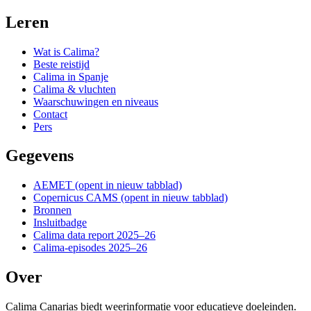
Leren
Wat is Calima?
Beste reistijd
Calima in Spanje
Calima & vluchten
Waarschuwingen en niveaus
Contact
Pers
Gegevens
AEMET
(opent in nieuw tabblad)
Copernicus CAMS
(opent in nieuw tabblad)
Bronnen
Insluitbadge
Calima data report 2025–26
Calima-episodes 2025–26
Over
Calima Canarias biedt weerinformatie voor educatieve doeleinden.