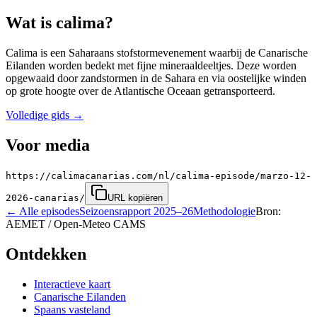
Wat is calima?
Calima is een Saharaans stofstormevenement waarbij de Canarische
Eilanden worden bedekt met fijne mineraaldeeltjes. Deze worden
opgewaaid door zandstormen in de Sahara en via oostelijke winden
op grote hoogte over de Atlantische Oceaan getransporteerd.
Volledige gids
→
Voor media
https://calimacanarias.com/nl/calima-episode/marzo-12-
2026-canarias/
URL kopiëren
←
Alle episodes
Seizoensrapport 2025–26
Methodologie
Bron:
AEMET / Open-Meteo CAMS
Ontdekken
Interactieve kaart
Canarische Eilanden
Spaans vasteland