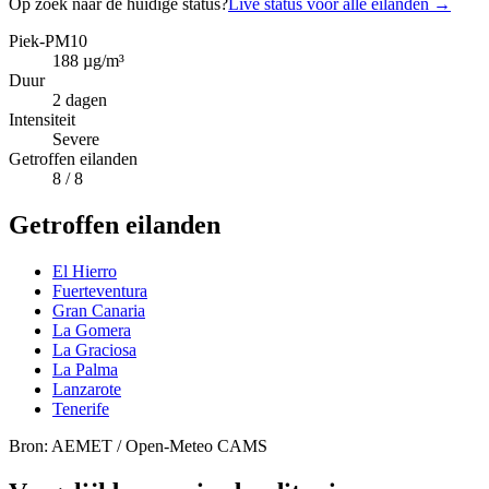
Op zoek naar de huidige status?
Live status voor alle eilanden
→
Piek-PM10
188
µg/m³
Duur
2
dagen
Intensiteit
Severe
Getroffen eilanden
8
/ 8
Getroffen eilanden
El Hierro
Fuerteventura
Gran Canaria
La Gomera
La Graciosa
La Palma
Lanzarote
Tenerife
Bron: AEMET / Open-Meteo CAMS