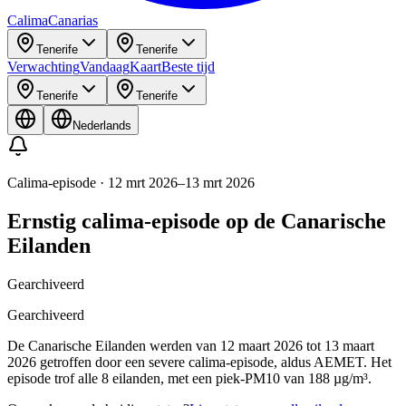
Calima
Canarias
Tenerife
Tenerife
Verwachting
Vandaag
Kaart
Beste tijd
Tenerife
Tenerife
Nederlands
Calima-episode
·
12 mrt 2026
–
13 mrt 2026
Ernstig calima-episode op de Canarische
Eilanden
Gearchiveerd
Gearchiveerd
De Canarische Eilanden werden van 12 maart 2026 tot 13 maart
2026 getroffen door een severe calima-episode, aldus AEMET. Het
episode trof alle 8 eilanden, met een piek-PM10 van 188 µg/m³.