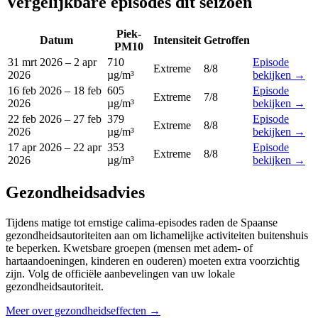
Vergelijkbare episodes dit seizoen
Piek-
Datum
Intensiteit
Getroffen
PM10
31 mrt 2026
–
2 apr
710
Episode
Extreme
8
/8
2026
µg/m³
bekijken
→
16 feb 2026
–
18 feb
605
Episode
Extreme
7
/8
2026
µg/m³
bekijken
→
22 feb 2026
–
27 feb
379
Episode
Extreme
8
/8
2026
µg/m³
bekijken
→
17 apr 2026
–
22 apr
353
Episode
Extreme
8
/8
2026
µg/m³
bekijken
→
Gezondheidsadvies
Tijdens matige tot ernstige calima-episodes raden de Spaanse
gezondheidsautoriteiten aan om lichamelijke activiteiten buitenshuis
te beperken. Kwetsbare groepen (mensen met adem- of
hartaandoeningen, kinderen en ouderen) moeten extra voorzichtig
zijn. Volg de officiële aanbevelingen van uw lokale
gezondheidsautoriteit.
Meer over gezondheidseffecten
→