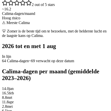
2 out of 5 stars
~
16.2
Calima-dagen/maand
Hoog risico
⚠
Meeste Calima
💡
Zomer is de beste tijd om te bezoeken, met de helderste lucht en
de laagste kans op Calima.
2026 tot en met 1 aug
In lijn
64 Calima-dagen
~69 verwacht op deze datum
Calima-dagen per maand (gemiddelde
2023–2026)
14.0
jan
16.5
feb
8.8
mrt
11.8
apr
2.8
mei
6.5
jun