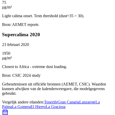
75
µg/m³
Light calima onset. Tests threshold (dust=35 > 30).
Bron
:
AEMET reports
Supercalima 2020
23 februari 2020
1950
µg/m³
Closest to Africa - extreme dust loading.
Bron
:
CSIC 2024 study
Gebeurtenissen uit officiële bronnen (AEMET, CSIC). Waarden
kunnen afwijken van de kalenderweergave, die modelgegevens
gebruikt.
Vergelijk andere eilanden
:
Tenerife
Gran Canaria
Lanzarote
La
Palma
La Gomera
El Hierro
La Graciosa