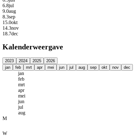
6.8
jul
9.0
aug
8.3
sep
15.0
okt
14.3
nov
18.7
dec
Kalenderweergave
2023
2024
2025
2026
jan
feb
mrt
apr
mei
jun
jul
aug
sep
okt
nov
dec
jan
feb
mrt
apr
mei
jun
jul
aug
M
W