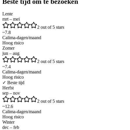
Beste tijd om te bezoeken
Lente
mrt – mei
2 out of 5 stars
~
7.8
Calima-dagen/maand
Hoog risico
Zomer
jun – aug
2 out of 5 stars
~
7.4
Calima-dagen/maand
Hoog risico
✓
Beste tijd
Herfst
sep – nov
2 out of 5 stars
~
12.6
Calima-dagen/maand
Hoog risico
Winter
dec – feb