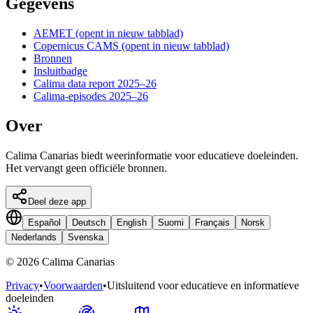
Gegevens
AEMET
(opent in nieuw tabblad)
Copernicus CAMS
(opent in nieuw tabblad)
Bronnen
Insluitbadge
Calima data report 2025–26
Calima-episodes 2025–26
Over
Calima Canarias biedt weerinformatie voor educatieve doeleinden.
Het vervangt geen officiële bronnen.
Deel deze app
Español
Deutsch
English
Suomi
Français
Norsk
Nederlands
Svenska
©
2026
Calima Canarias
Privacy
•
Voorwaarden
•
Uitsluitend voor educatieve en informatieve
doeleinden