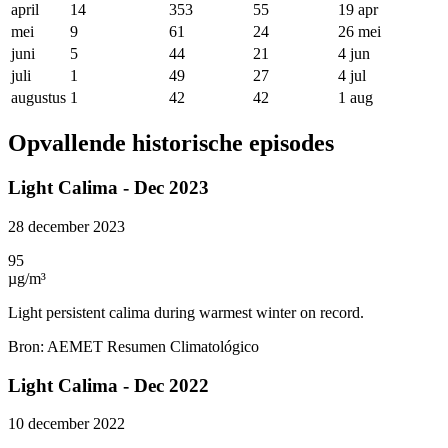
april
14
353
55
19 apr
mei
9
61
24
26 mei
juni
5
44
21
4 jun
juli
1
49
27
4 jul
augustus
1
42
42
1 aug
Opvallende historische episodes
Light Calima - Dec 2023
28 december 2023
95
µg/m³
Light persistent calima during warmest winter on record.
Bron
:
AEMET Resumen Climatológico
Light Calima - Dec 2022
10 december 2022