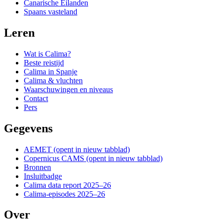
Canarische Eilanden
Spaans vasteland
Leren
Wat is Calima?
Beste reistijd
Calima in Spanje
Calima & vluchten
Waarschuwingen en niveaus
Contact
Pers
Gegevens
AEMET
(opent in nieuw tabblad)
Copernicus CAMS
(opent in nieuw tabblad)
Bronnen
Insluitbadge
Calima data report 2025–26
Calima-episodes 2025–26
Over