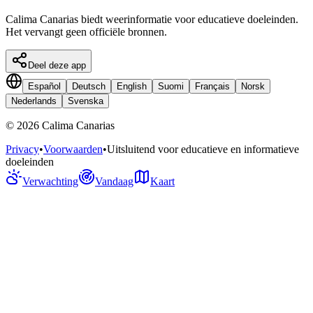
Calima Canarias biedt weerinformatie voor educatieve doeleinden.
Het vervangt geen officiële bronnen.
Deel deze app
Español
Deutsch
English
Suomi
Français
Norsk
Nederlands
Svenska
©
2026
Calima Canarias
Privacy
•
Voorwaarden
•
Uitsluitend voor educatieve en informatieve
doeleinden
Verwachting
Vandaag
Kaart