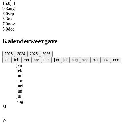
16.0
jul
9.3
aug
7.0
sep
5.3
okt
7.0
nov
5.0
dec
Kalenderweergave
2023
2024
2025
2026
jan
feb
mrt
apr
mei
jun
jul
aug
sep
okt
nov
dec
jan
feb
mrt
apr
mei
jun
jul
aug
M
W