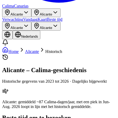
Calima
Canarias
Alicante
Alicante
Verwachting
Vandaag
Kaart
Beste tijd
Alicante
Alicante
Nederlands
Home
Alicante
Historisch
Alicante – Calima-geschiedenis
Historische gegevens van 2023 tot 2026 · Dagelijks bijgewerkt
Alicante: gemiddeld ~87 Calima-dagen/jaar, met een piek in Jun-
Aug. 2026 loopt in lijn met het historisch gemiddelde.
Beste tijd om te bezoeken