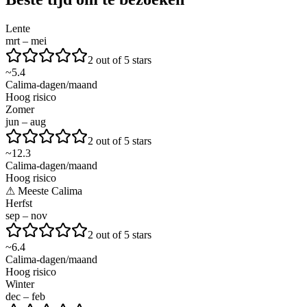
Lente
mrt – mei
2 out of 5 stars
~
5.4
Calima-dagen/maand
Hoog risico
Zomer
jun – aug
2 out of 5 stars
~
12.3
Calima-dagen/maand
Hoog risico
⚠
Meeste Calima
Herfst
sep – nov
2 out of 5 stars
~
6.4
Calima-dagen/maand
Hoog risico
Winter
dec – feb