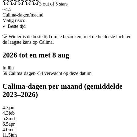
3 out of 5 stars
~
4.5
Calima-dagen/maand
Matig risico
✓
Beste tijd
💡
Winter is de beste tijd om te bezoeken, met de helderste lucht en
de laagste kans op Calima.
2026 tot en met 8 aug
In lijn
59 Calima-dagen
~54 verwacht op deze datum
Calima-dagen per maand (gemiddelde
2023–2026)
4.3
jan
4.3
feb
5.8
mrt
6.5
apr
4.0
mei
11.5
jun