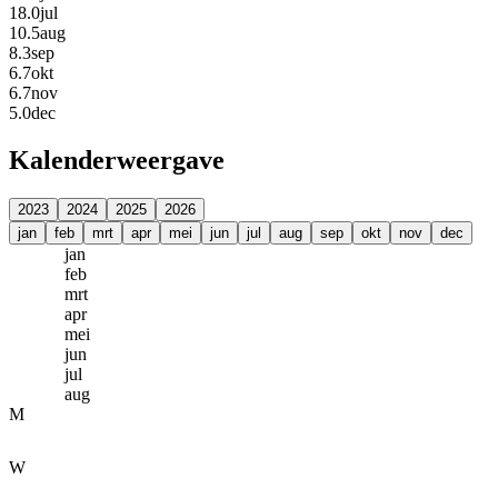
18.0
jul
10.5
aug
8.3
sep
6.7
okt
6.7
nov
5.0
dec
Kalenderweergave
2023
2024
2025
2026
jan
feb
mrt
apr
mei
jun
jul
aug
sep
okt
nov
dec
jan
feb
mrt
apr
mei
jun
jul
aug
M
W