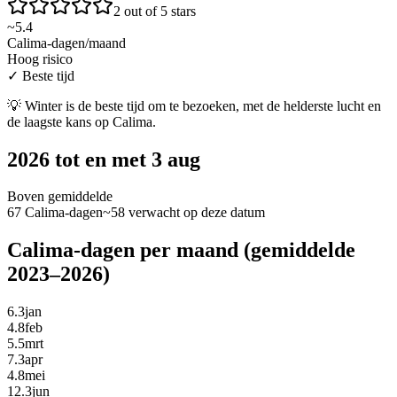
2 out of 5 stars
~
5.4
Calima-dagen/maand
Hoog risico
✓
Beste tijd
💡
Winter is de beste tijd om te bezoeken, met de helderste lucht en
de laagste kans op Calima.
2026 tot en met 3 aug
Boven gemiddelde
67 Calima-dagen
~58 verwacht op deze datum
Calima-dagen per maand (gemiddelde
2023–2026)
6.3
jan
4.8
feb
5.5
mrt
7.3
apr
4.8
mei
12.3
jun