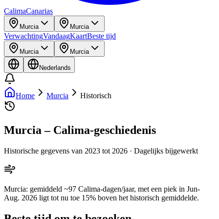
Calima
Canarias
Murcia
Murcia
Verwachting
Vandaag
Kaart
Beste tijd
Murcia
Murcia
Nederlands
Home
Murcia
Historisch
Murcia – Calima-geschiedenis
Historische gegevens van 2023 tot 2026 · Dagelijks bijgewerkt
Murcia: gemiddeld ~97 Calima-dagen/jaar, met een piek in Jun-
Aug. 2026 ligt tot nu toe 15% boven het historisch gemiddelde.
Beste tijd om te bezoeken