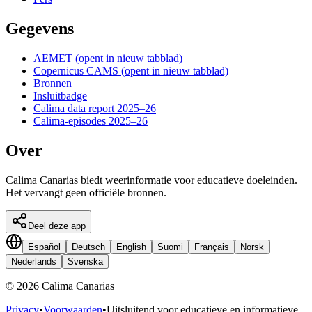
Gegevens
AEMET
(opent in nieuw tabblad)
Copernicus CAMS
(opent in nieuw tabblad)
Bronnen
Insluitbadge
Calima data report 2025–26
Calima-episodes 2025–26
Over
Calima Canarias biedt weerinformatie voor educatieve doeleinden.
Het vervangt geen officiële bronnen.
Deel deze app
Español
Deutsch
English
Suomi
Français
Norsk
Nederlands
Svenska
©
2026
Calima Canarias
Privacy
•
Voorwaarden
•
Uitsluitend voor educatieve en informatieve