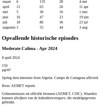
maart
6
135
28
4 mrt
april
12
63
26
11 apr
mei
5
30
16
1 mei
juni
16
47
23
19 jun
juli
18
86
36
23 jul
augustus
3
55
44
3 aug
Opvallende historische episodes
Moderate Calima - Apr 2024
8 april 2024
150
µg/m³
Spring dust intrusion from Algeria. Campo de Cartagena affected.
Bron
:
AEMET reports
Gebeurtenissen uit officiële bronnen (AEMET, CSIC). Waarden
kunnen afwijken van de kalenderweergave, die modelgegevens
gebruikt.