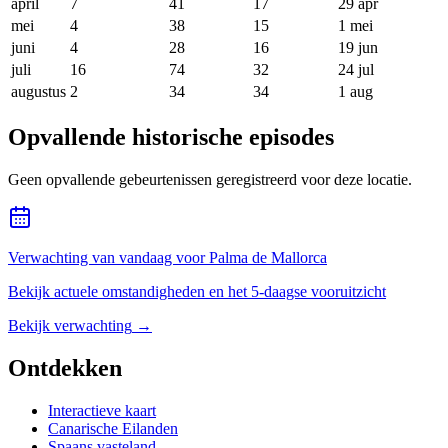
april
7
41
17
29 apr
mei
4
38
15
1 mei
juni
4
28
16
19 jun
juli
16
74
32
24 jul
augustus
2
34
34
1 aug
Opvallende historische episodes
Geen opvallende gebeurtenissen geregistreerd voor deze locatie.
Verwachting van vandaag voor Palma de Mallorca
Bekijk actuele omstandigheden en het 5-daagse vooruitzicht
Bekijk verwachting
→
Ontdekken
Interactieve kaart
Canarische Eilanden
Spaans vasteland