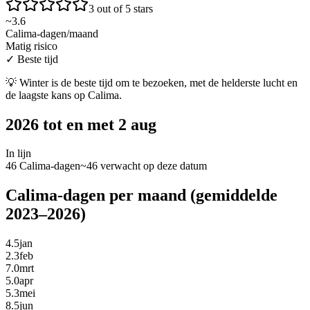
3 out of 5 stars
~
3.6
Calima-dagen/maand
Matig risico
✓
Beste tijd
💡
Winter is de beste tijd om te bezoeken, met de helderste lucht en
de laagste kans op Calima.
2026 tot en met 2 aug
In lijn
46 Calima-dagen
~46 verwacht op deze datum
Calima-dagen per maand (gemiddelde
2023–2026)
4.5
jan
2.3
feb
7.0
mrt
5.0
apr
5.3
mei
8.5
jun