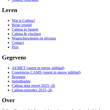
Leren
Wat is Calima?
Beste reistijd
Calima in Spanje
Calima & vluchten
Waarschuwingen en niveaus
Contact
Pers
Gegevens
AEMET
(opent in nieuw tabblad)
Copernicus CAMS
(opent in nieuw tabblad)
Bronnen
Insluitbadge
Calima data report 2025–26
Calima-episodes 2025–26
Over