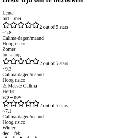
Lente
mrt – mei
2 out of 5 stars
~
5.8
Calima-dagen/maand
Hoog risico
Zomer
jun – aug
2 out of 5 stars
~
9.3
Calima-dagen/maand
Hoog risico
⚠
Meeste Calima
Herfst
sep – nov
2 out of 5 stars
~
7.1
Calima-dagen/maand
Hoog risico
Winter
dec – feb