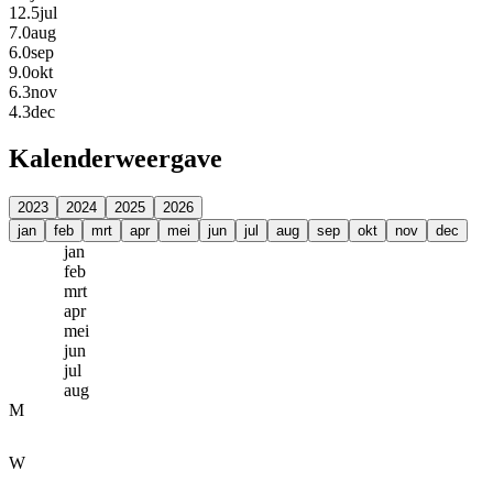
12.5
jul
7.0
aug
6.0
sep
9.0
okt
6.3
nov
4.3
dec
Kalenderweergave
2023
2024
2025
2026
jan
feb
mrt
apr
mei
jun
jul
aug
sep
okt
nov
dec
jan
feb
mrt
apr
mei
jun
jul
aug
M
W