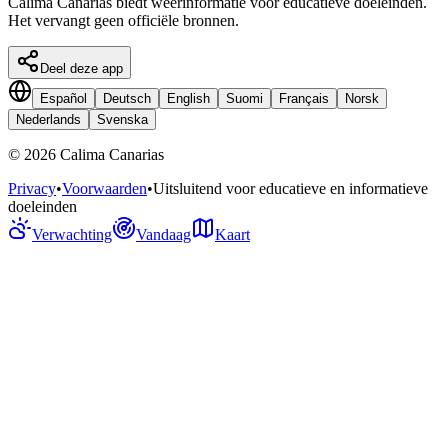
Calima Canarias biedt weerinformatie voor educatieve doeleinden.
Het vervangt geen officiële bronnen.
Deel deze app
Español
Deutsch
English
Suomi
Français
Norsk
Nederlands
Svenska
©
2026
Calima Canarias
Privacy
•
Voorwaarden
•
Uitsluitend voor educatieve en informatieve
doeleinden
Verwachting
Vandaag
Kaart