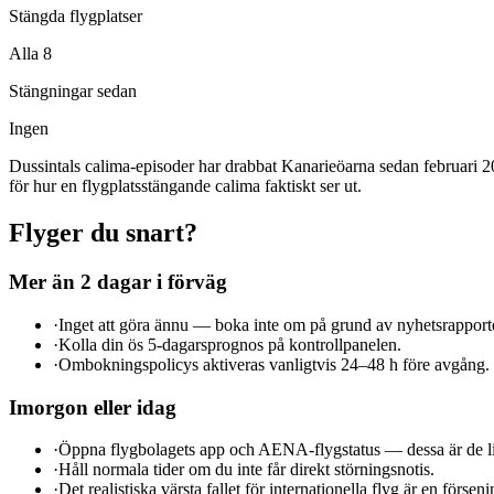
Stängda flygplatser
Alla 8
Stängningar sedan
Ingen
Dussintals calima-episoder har drabbat Kanarieöarna sedan februari 
för hur en flygplatsstängande calima faktiskt ser ut.
Flyger du snart?
Mer än 2 dagar i förväg
·
Inget att göra ännu — boka inte om på grund av nyhetsrapport
·
Kolla din ös 5-dagarsprognos på kontrollpanelen.
·
Ombokningspolicys aktiveras vanligtvis 24–48 h före avgång.
Imorgon eller idag
·
Öppna flygbolagets app och AENA-flygstatus — dessa är de li
·
Håll normala tider om du inte får direkt störningsnotis.
·
Det realistiska värsta fallet för internationella flyg är en förseni