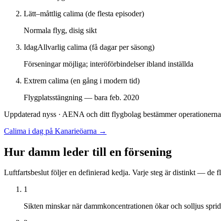
Lätt–måttlig calima (de flesta episoder)
Normala flyg, disig sikt
Idag
Allvarlig calima (få dagar per säsong)
Förseningar möjliga; interöförbindelser ibland inställda
Extrem calima (en gång i modern tid)
Flygplatsstängning — bara feb. 2020
Uppdaterad nyss ·
AENA och ditt flygbolag bestämmer operationerna
Calima i dag på Kanarieöarna
→
Hur damm leder till en försening
Luftfartsbeslut följer en definierad kedja. Varje steg är distinkt — de fl
1
Sikten minskar när dammkoncentrationen ökar och solljus sprid