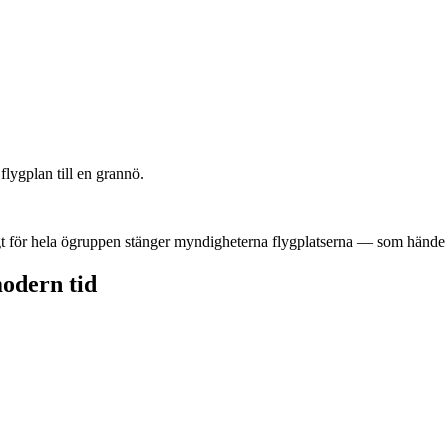
lygplan till en grannö.
gt för hela ögruppen stänger myndigheterna flygplatserna — som hände 
odern tid