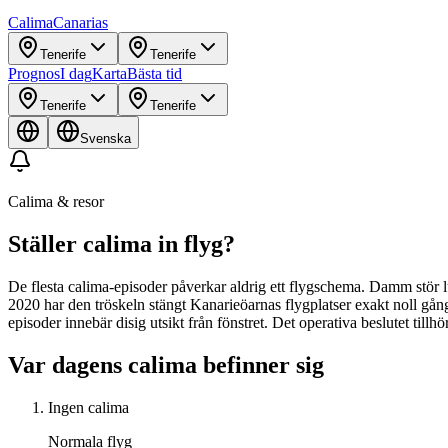
Calima
Canarias
Tenerife
Tenerife
Prognos
I dag
Karta
Bästa tid
Tenerife
Tenerife
Svenska
Calima & resor
Ställer calima in flyg?
De flesta calima-episoder påverkar aldrig ett flygschema. Damm stör l
2020 har den tröskeln stängt Kanarieöarnas flygplatser exakt noll gånger
episoder innebär disig utsikt från fönstret. Det operativa beslutet till
Var dagens calima befinner sig
Ingen calima
Normala flyg