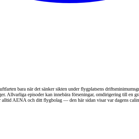
uftfarten bara när det sänker sikten under flygplatsens driftsminimumsg
. Allvarliga episoder kan innebära förseningar, omdirigering till en grann
hör alltid AENA och ditt flygbolag — den här sidan visar var dagens calim