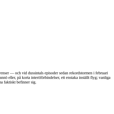
renser — och vid dussintals episoder sedan rekordstormen i februari
ö eller, på korta interöförbindelser, ett enstaka inställt flyg; vanliga
a faktiskt befinner sig.