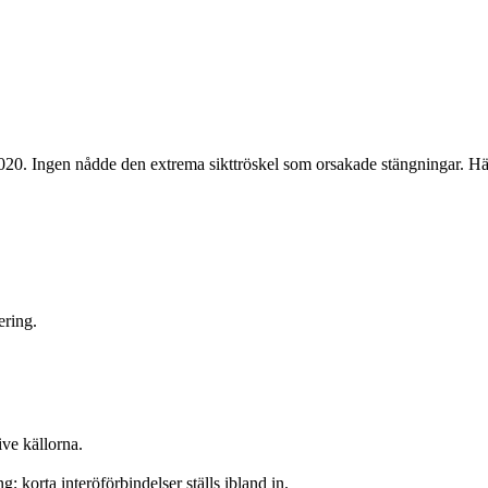
2020. Ingen nådde den extrema sikttröskel som orsakade stängningar. Hä
ering.
ve källorna.
ng; korta interöförbindelser ställs ibland in.