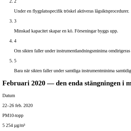
2
Under en flygplatsspecifik tröskel aktiveras lågsiktsprocedurer.
3
Minskad kapacitet skapar en kö. Förseningar byggs upp.
4
Om sikten faller under instrumentlandningsminima omdirigeras f
5
Bara när sikten faller under samtliga instrumentminima samtidi
Februari 2020 — den enda stängningen i m
Datum
22–26 feb. 2020
PM10-topp
5 254 µg/m³