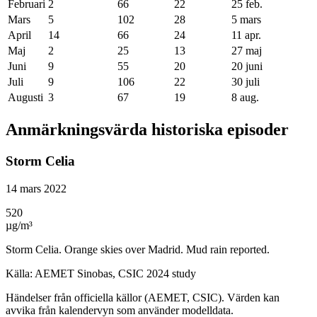
Februari
2
66
22
25 feb.
Mars
5
102
28
5 mars
April
14
66
24
11 apr.
Maj
2
25
13
27 maj
Juni
9
55
20
20 juni
Juli
9
106
22
30 juli
Augusti
3
67
19
8 aug.
Anmärkningsvärda historiska episoder
Storm Celia
14 mars 2022
520
µg/m³
Storm Celia. Orange skies over Madrid. Mud rain reported.
Källa
:
AEMET Sinobas, CSIC 2024 study
Händelser från officiella källor (AEMET, CSIC). Värden kan
avvika från kalendervyn som använder modelldata.