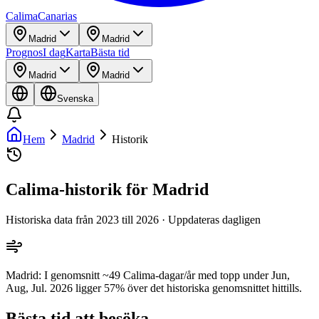
Calima
Canarias
Madrid
Madrid
Prognos
I dag
Karta
Bästa tid
Madrid
Madrid
Svenska
Hem
Madrid
Historik
Calima-historik för Madrid
Historiska data från 2023 till 2026 · Uppdateras dagligen
Madrid: I genomsnitt ~49 Calima-dagar/år med topp under Jun,
Aug, Jul. 2026 ligger 57% över det historiska genomsnittet hittills.
Bästa tid att besöka