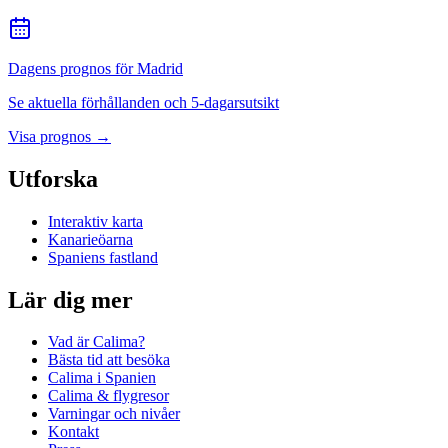
Dagens prognos för Madrid
Se aktuella förhållanden och 5-dagarsutsikt
Visa prognos
→
Utforska
Interaktiv karta
Kanarieöarna
Spaniens fastland
Lär dig mer
Vad är Calima?
Bästa tid att besöka
Calima i Spanien
Calima & flygresor
Varningar och nivåer
Kontakt