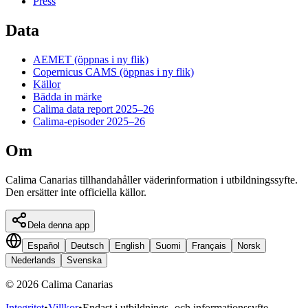
Press
Data
AEMET
(öppnas i ny flik)
Copernicus CAMS
(öppnas i ny flik)
Källor
Bädda in märke
Calima data report 2025–26
Calima-episoder 2025–26
Om
Calima Canarias tillhandahåller väderinformation i utbildningssyfte.
Den ersätter inte officiella källor.
Dela denna app
Español
Deutsch
English
Suomi
Français
Norsk
Nederlands
Svenska
©
2026
Calima Canarias
Integritet
•
Villkor
•
Endast i utbildnings- och informationssyfte