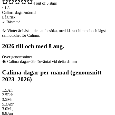
4 out of 5 stars
~
1.8
Calima-dagar/månad
Låg risk
✓
Bästa tid
💡
Vinter är bästa tiden att besöka, med klarast himmel och lägst
sannolikhet för Calima.
2026 till och med 8 aug.
Över genomsnittet
46 Calima-dagar
~29 förväntat vid detta datum
Calima-dagar per månad (genomsnitt
2023–2026)
1.5
Jan
2.5
Feb
3.5
Mar
5.3
Apr
3.0
Maj
8.8
Jun