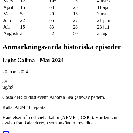
Mars
12
105
25
4 mars
April
16
63
25
11 apr.
Maj
5
29
15
3 maj
Juni
22
65
27
21 juni
Juli
15
83
28
23 juli
Augusti
2
52
50
2 aug.
Anmärkningsvärda historiska episoder
Light Calima - Mar 2024
20 mars 2024
85
µg/m³
Costa del Sol dust event. Alboran Sea gateway pattern.
Källa
:
AEMET reports
Händelser från officiella källor (AEMET, CSIC). Värden kan
avvika från kalendervyn som använder modelldata.