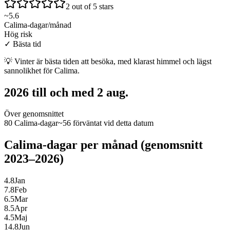
2 out of 5 stars
~
5.6
Calima-dagar/månad
Hög risk
✓
Bästa tid
💡
Vinter är bästa tiden att besöka, med klarast himmel och lägst
sannolikhet för Calima.
2026 till och med 2 aug.
Över genomsnittet
80 Calima-dagar
~56 förväntat vid detta datum
Calima-dagar per månad (genomsnitt
2023–2026)
4.8
Jan
7.8
Feb
6.5
Mar
8.5
Apr
4.5
Maj
14.8
Jun