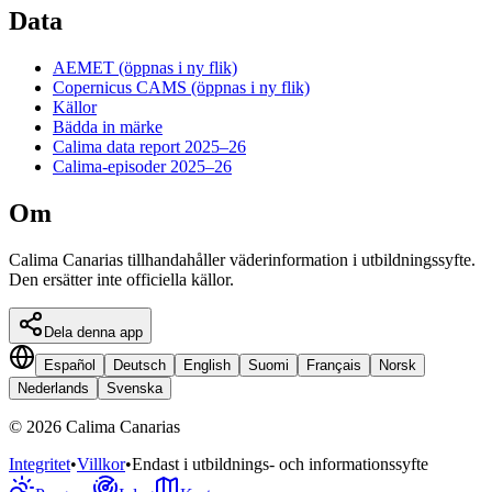
Data
AEMET
(öppnas i ny flik)
Copernicus CAMS
(öppnas i ny flik)
Källor
Bädda in märke
Calima data report 2025–26
Calima-episoder 2025–26
Om
Calima Canarias tillhandahåller väderinformation i utbildningssyfte.
Den ersätter inte officiella källor.
Dela denna app
Español
Deutsch
English
Suomi
Français
Norsk
Nederlands
Svenska
©
2026
Calima Canarias
Integritet
•
Villkor
•
Endast i utbildnings- och informationssyfte