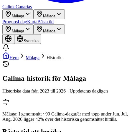
Calima
Canarias
Málaga
Málaga
Prognos
I dag
Karta
Bästa tid
Málaga
Málaga
Svenska
Hem
Málaga
Historik
Calima-historik för Málaga
Historiska data från 2023 till 2026 · Uppdateras dagligen
Málaga: I genomsnitt ~99 Calima-dagar/år med topp under Jun, Jul,
Aug. 2026 ligger 42% över det historiska genomsnittet hittills.
Bästa tid att besöka