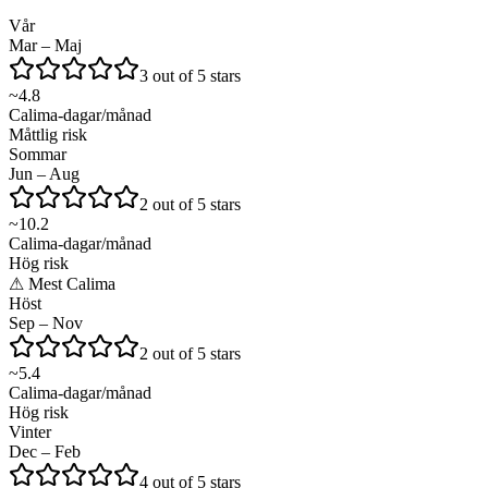
Vår
Mar – Maj
3 out of 5 stars
~
4.8
Calima-dagar/månad
Måttlig risk
Sommar
Jun – Aug
2 out of 5 stars
~
10.2
Calima-dagar/månad
Hög risk
⚠
Mest Calima
Höst
Sep – Nov
2 out of 5 stars
~
5.4
Calima-dagar/månad
Hög risk
Vinter
Dec – Feb
4 out of 5 stars