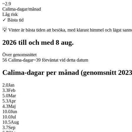
~
2.9
Calima-dagar/månad
Låg risk
✓
Bästa tid
💡
Vinter är bästa tiden att besöka, med klarast himmel och lägst sann
2026 till och med 8 aug.
Över genomsnittet
56 Calima-dagar
~39 förväntat vid detta datum
Calima-dagar per månad (genomsnitt 202
2.0
Jan
3.3
Feb
5.0
Mar
5.3
Apr
4.3
Maj
10.0
Jun
10.0
Jul
10.5
Aug
3.7
Sep