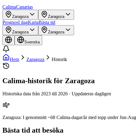
Calima
Canarias
Zaragoza
Zaragoza
Prognos
I dag
Karta
Bästa tid
Zaragoza
Zaragoza
Svenska
Hem
Zaragoza
Historik
Calima-historik för Zaragoza
Historiska data från 2023 till 2026 · Uppdateras dagligen
Zaragoza: I genomsnitt ~68 Calima-dagar/år med topp under Jun-Aug. 2
Bästa tid att besöka