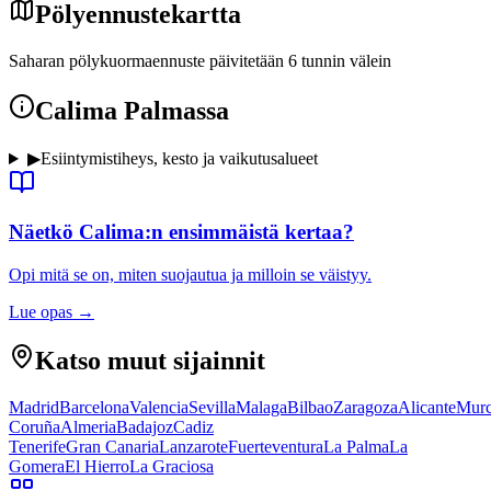
Pölyennustekartta
Saharan pölykuormaennuste päivitetään 6 tunnin välein
Calima Palmassa
▶
Esiintymistiheys, kesto ja vaikutusalueet
Näetkö Calima:n ensimmäistä kertaa?
Opi mitä se on, miten suojautua ja milloin se väistyy.
Lue opas
→
Katso muut sijainnit
Madrid
Barcelona
Valencia
Sevilla
Malaga
Bilbao
Zaragoza
Alicante
Murc
Coruña
Almeria
Badajoz
Cadiz
Tenerife
Gran Canaria
Lanzarote
Fuerteventura
La Palma
La
Gomera
El Hierro
La Graciosa