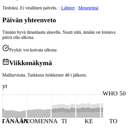
Tiedoksi. Ei virallinen palvelu.
·
Lähteet
·
Menetelmä
Päivän yhteenveto
Tänään hyvä ilmanlaatu alueella. Nauti siitä, tänään on loistava
päivä olla ulkona.
Pyykit: voi kuivata ulkona
Viikkonäkymä
Malliarvioita. Tarkkuus heikkenee 48 t jälkeen.
Nyt
WHO 50
TÄNÄÄN
HUOMENNA
TI
KE
TO