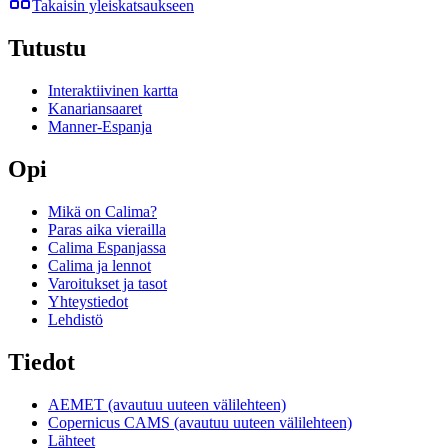
Takaisin yleiskatsaukseen
Tutustu
Interaktiivinen kartta
Kanariansaaret
Manner-Espanja
Opi
Mikä on Calima?
Paras aika vierailla
Calima Espanjassa
Calima ja lennot
Varoitukset ja tasot
Yhteystiedot
Lehdistö
Tiedot
AEMET
(avautuu uuteen välilehteen)
Copernicus CAMS
(avautuu uuteen välilehteen)
Lähteet