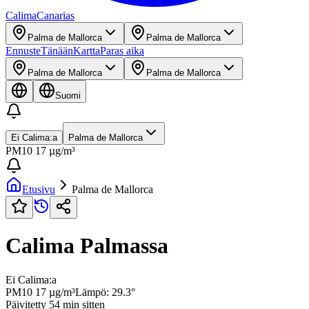
Calima
Canarias
Palma de Mallorca
Palma de Mallorca
Ennuste
Tänään
Kartta
Paras aika
Palma de Mallorca
Palma de Mallorca
Suomi
Ei Calima:a
Palma de Mallorca
PM10
17
µg/m³
Etusivu
Palma de Mallorca
Calima Palmassa
Ei Calima:a
PM10
17
µg/m³
Lämpö
:
29.3
°
Päivitetty 54 min sitten