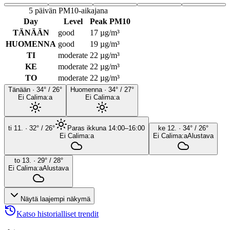
5 päivän PM10-aikajana
Day
Level
Peak PM10
TÄNÄÄN
good
17
µg/m³
HUOMENNA
good
19
µg/m³
TI
moderate
22
µg/m³
KE
moderate
22
µg/m³
TO
moderate
22
µg/m³
Tänään
·
34
° /
26
°
Huomenna
·
34
° /
27
°
Ei Calima:a
Ei Calima:a
ti 11.
·
32
° /
26
°
Paras ikkuna 14:00–16:00
ke 12.
·
34
° /
26
°
Ei Calima:a
Ei Calima:a
Alustava
to 13.
·
29
° /
28
°
Ei Calima:a
Alustava
Näytä laajempi näkymä
Katso historialliset trendit