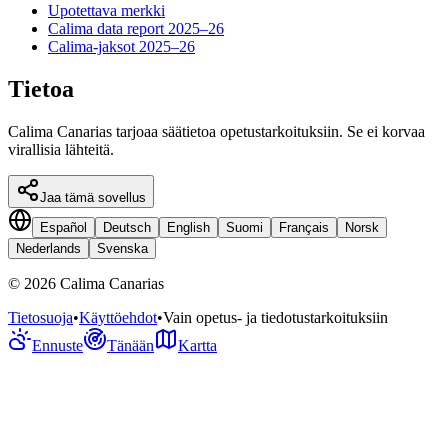
Upotettava merkki
Calima data report 2025–26
Calima-jaksot 2025–26
Tietoa
Calima Canarias tarjoaa säätietoa opetustarkoituksiin. Se ei korvaa
virallisia lähteitä.
Jaa tämä sovellus
Español
Deutsch
English
Suomi
Français
Norsk
Nederlands
Svenska
©
2026
Calima Canarias
Tietosuoja
•
Käyttöehdot
•
Vain opetus- ja tiedotustarkoituksiin
Ennuste
Tänään
Kartta