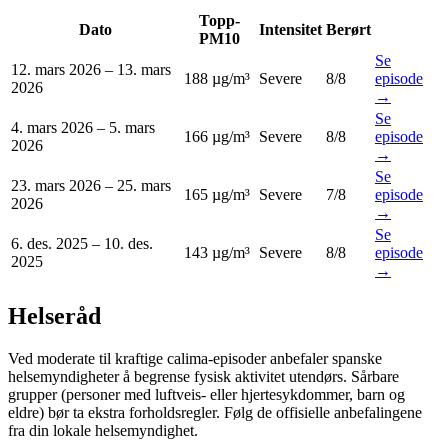
Topp-
Dato
Intensitet
Berørt
PM10
Se
12. mars 2026
–
13. mars
188 µg/m³
Severe
8
/8
episode
2026
→
Se
4. mars 2026
–
5. mars
166 µg/m³
Severe
8
/8
episode
2026
→
Se
23. mars 2026
–
25. mars
165 µg/m³
Severe
7
/8
episode
2026
→
Se
6. des. 2025
–
10. des.
143 µg/m³
Severe
8
/8
episode
2025
→
Helseråd
Ved moderate til kraftige calima-episoder anbefaler spanske
helsemyndigheter å begrense fysisk aktivitet utendørs. Sårbare
grupper (personer med luftveis- eller hjertesykdommer, barn og
eldre) bør ta ekstra forholdsregler. Følg de offisielle anbefalingene
fra din lokale helsemyndighet.