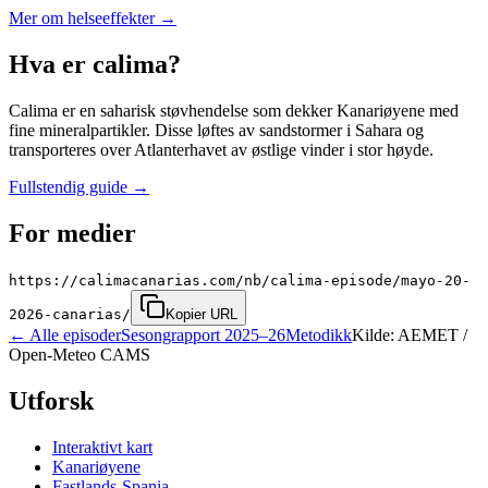
Mer om helseeffekter
→
Hva er calima?
Calima er en saharisk støvhendelse som dekker Kanariøyene med
fine mineralpartikler. Disse løftes av sandstormer i Sahara og
transporteres over Atlanterhavet av østlige vinder i stor høyde.
Fullstendig guide
→
For medier
https://calimacanarias.com/nb/calima-episode/mayo-20-
2026-canarias/
Kopier URL
←
Alle episoder
Sesongrapport 2025–26
Metodikk
Kilde: AEMET /
Open-Meteo CAMS
Utforsk
Interaktivt kart
Kanariøyene
Fastlands-Spania