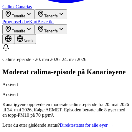
Calima
Canarias
Tenerife
Tenerife
Prognose
I dag
Kart
Beste tid
Tenerife
Tenerife
Norsk
Calima-episode
·
20. mai 2026
–
24. mai 2026
Moderat calima-episode på Kanariøyene
Arkivert
Arkivert
Kanariøyene opplevde en moderate calima-episode fra 20. mai 2026
til 24. mai 2026, ifølge AEMET. Episoden berørte alle 8 øyer med
en topp-PM10 på 70 µg/m³.
Leter du etter gjeldende status?
Direktestatus for alle øyer
→