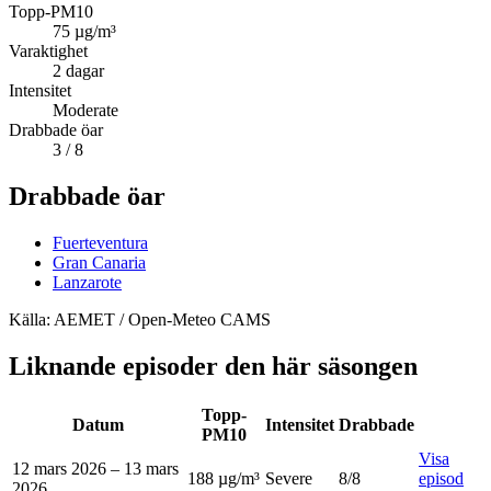
Topp-PM10
75
µg/m³
Varaktighet
2
dagar
Intensitet
Moderate
Drabbade öar
3
/ 8
Drabbade öar
Fuerteventura
Gran Canaria
Lanzarote
Källa: AEMET / Open-Meteo CAMS
Liknande episoder den här säsongen
Topp-
Datum
Intensitet
Drabbade
PM10
Visa
12 mars 2026
–
13 mars
188 µg/m³
Severe
8
/8
episod
2026