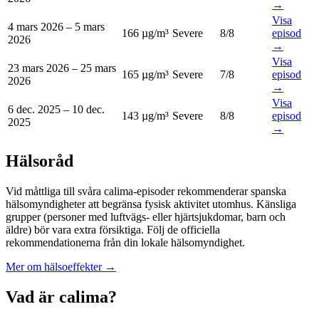
→
Visa
4 mars 2026
–
5 mars
166 µg/m³
Severe
8
/8
episod
2026
→
Visa
23 mars 2026
–
25 mars
165 µg/m³
Severe
7
/8
episod
2026
→
Visa
6 dec. 2025
–
10 dec.
143 µg/m³
Severe
8
/8
episod
2025
→
Hälsoråd
Vid måttliga till svåra calima-episoder rekommenderar spanska
hälsomyndigheter att begränsa fysisk aktivitet utomhus. Känsliga
grupper (personer med luftvägs- eller hjärtsjukdomar, barn och
äldre) bör vara extra försiktiga. Följ de officiella
rekommendationerna från din lokale hälsomyndighet.
Mer om hälsoeffekter
→
Vad är calima?