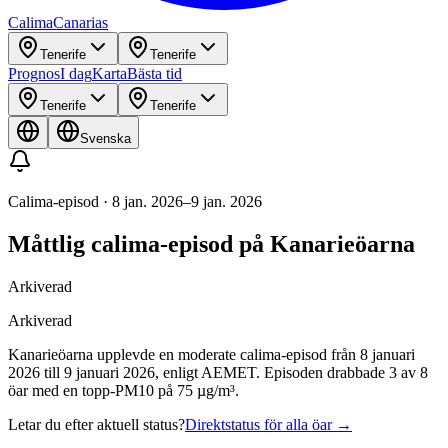
Calima
Canarias
Tenerife
Tenerife
Prognos
I dag
Karta
Bästa tid
Tenerife
Tenerife
Svenska
Calima-episod
·
8 jan. 2026
–
9 jan. 2026
Måttlig calima-episod på Kanarieöarna
Arkiverad
Arkiverad
Kanarieöarna upplevde en moderate calima-episod från 8 januari
2026 till 9 januari 2026, enligt AEMET. Episoden drabbade 3 av 8
öar med en topp-PM10 på 75 µg/m³.
Letar du efter aktuell status?
Direktstatus för alla öar
→