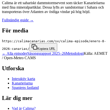
Calima är ett sahariskt dammstormsevent som täcker Kanarieöarna
med fina mineralpartiklar. Dessa lyfts av sandstormar i Sahara och
transporteras över Atlanten av östliga vindar på hög höjd.
Fullständig guide
→
För media
https://calimacanarias.com/sv/calima-episode/enero-8-
2026-canarias/
Kopiera URL
←
Alla episoder
Säsongsrapport 2025–26
Metodologi
Källa: AEMET
/ Open-Meteo CAMS
Utforska
Interaktiv karta
Kanarieöarna
Spaniens fastland
Lär dig mer
Vad är Calima?