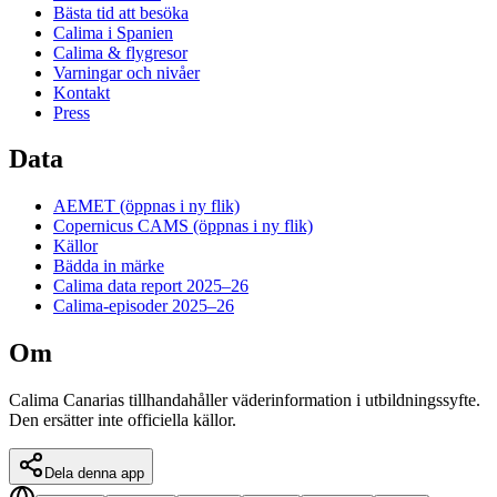
Bästa tid att besöka
Calima i Spanien
Calima & flygresor
Varningar och nivåer
Kontakt
Press
Data
AEMET
(öppnas i ny flik)
Copernicus CAMS
(öppnas i ny flik)
Källor
Bädda in märke
Calima data report 2025–26
Calima-episoder 2025–26
Om
Calima Canarias tillhandahåller väderinformation i utbildningssyfte.
Den ersätter inte officiella källor.
Dela denna app