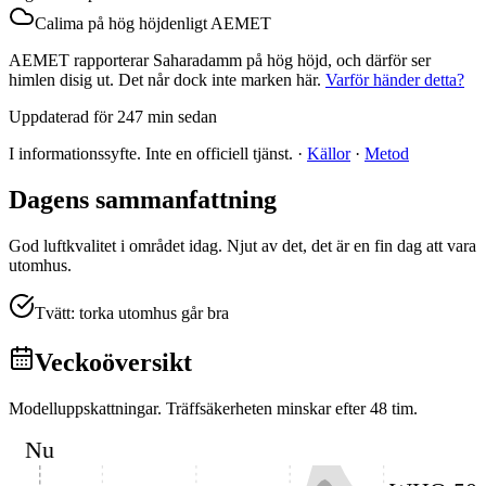
Calima på hög höjd
enligt AEMET
AEMET rapporterar Saharadamm på hög höjd, och därför ser
himlen disig ut. Det når dock inte marken här.
Varför händer detta?
Uppdaterad för 247 min sedan
I informationssyfte. Inte en officiell tjänst.
·
Källor
·
Metod
Dagens sammanfattning
God luftkvalitet i området idag. Njut av det, det är en fin dag att vara
utomhus.
Tvätt: torka utomhus går bra
Veckoöversikt
Modelluppskattningar. Träffsäkerheten minskar efter 48 tim.
Nu