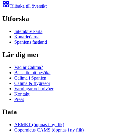
Tillbaka till översikt
Utforska
Interaktiv karta
Kanarieöarna
Spaniens fastland
Lär dig mer
Vad är Calima?
Bästa tid att besöka
Calima i Spanien
Calima & flygresor
Varningar och nivåer
Kontakt
Press
Data
AEMET
(öppnas i ny flik)
Copernicus CAMS
(öppnas i ny flik)