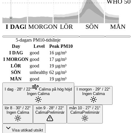
WHO 50
I DAG
I MORGON
LÖR
SÖN
MÅN
5-dagars PM10-tidslinje
Day
Level
Peak PM10
I DAG
good
16
µg/m³
I MORGON
good
17
µg/m³
LÖR
good
19
µg/m³
SÖN
unhealthy
62
µg/m³
MÅN
good
19
µg/m³
I dag
·
28
° /
22
°
Calima på hög höjd
I morgon
·
29
° /
22
°
Ingen Calima
Ingen Calima
lör 8
·
30
° /
22
°
sön 9
·
28
° /
22
°
mån 10
·
27
° /
21
°
Ingen Calima
Calima
Preliminär
Calima
Preliminär
Visa utökad utsikt