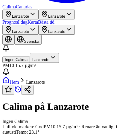
Calima
Canarias
Lanzarote
Lanzarote
Prognos
I dag
Karta
Bästa tid
Lanzarote
Lanzarote
Svenska
Ingen Calima
Lanzarote
PM10
15.7
µg/m³
Hem
Lanzarote
Calima på Lanzarote
Ingen Calima
Luft vid marken: God
PM10
15.7
µg/m³
· Renare än vanligt i
augusti
Temp
:
23.1
°