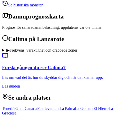
Se historiska mönster
Dammprognosskarta
Prognos för saharadammbelastning, uppdateras var 6:e timme
Calima på Lanzarote
▶
Frekvens, varaktighet och drabbade zoner
Första gången du ser Calima?
Läs om vad det är, hur du skyddar dig och när det klarnar upp.
Läs guiden
→
Se andra platser
Tenerife
Gran Canaria
Fuerteventura
La Palma
La Gomera
El Hierro
La
Graciosa