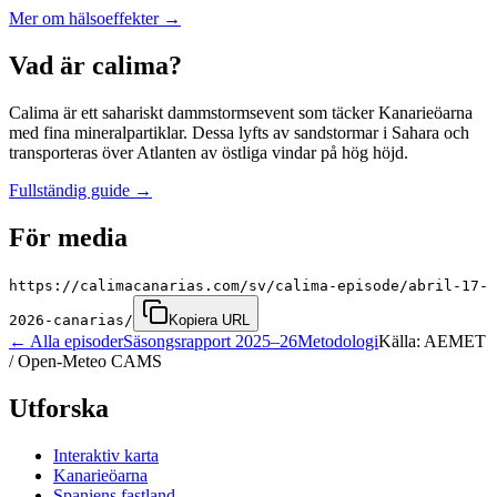
Mer om hälsoeffekter
→
Vad är calima?
Calima är ett sahariskt dammstormsevent som täcker Kanarieöarna
med fina mineralpartiklar. Dessa lyfts av sandstormar i Sahara och
transporteras över Atlanten av östliga vindar på hög höjd.
Fullständig guide
→
För media
https://calimacanarias.com/sv/calima-episode/abril-17-
2026-canarias/
Kopiera URL
←
Alla episoder
Säsongsrapport 2025–26
Metodologi
Källa: AEMET
/ Open-Meteo CAMS
Utforska
Interaktiv karta
Kanarieöarna
Spaniens fastland