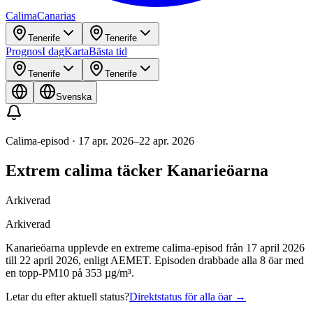
Calima
Canarias
Tenerife
Tenerife
Prognos
I dag
Karta
Bästa tid
Tenerife
Tenerife
Svenska
Calima-episod
·
17 apr. 2026
–
22 apr. 2026
Extrem calima täcker Kanarieöarna
Arkiverad
Arkiverad
Kanarieöarna upplevde en extreme calima-episod från 17 april 2026
till 22 april 2026, enligt AEMET. Episoden drabbade alla 8 öar med
en topp-PM10 på 353 µg/m³.
Letar du efter aktuell status?
Direktstatus för alla öar
→