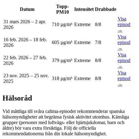
Topp-
Datum
Intensitet
Drabbade
PM10
Visa
31 mars 2026
–
2 apr.
710 µg/m³
Extreme
8
/8
episod
2026
→
Visa
16 feb. 2026
–
18 feb.
605 µg/m³
Extreme
7
/8
episod
2026
→
Visa
22 feb. 2026
–
27 feb.
379 µg/m³
Extreme
8
/8
episod
2026
→
Visa
23 nov. 2025
–
25 nov.
318 µg/m³
Extreme
8
/8
episod
2025
→
Hälsoråd
Vid måttliga till svåra calima-episoder rekommenderar spanska
hälsomyndigheter att begränsa fysisk aktivitet utomhus. Känsliga
grupper (personer med luftvägs- eller hjärtsjukdomar, barn och
äldre) bör vara extra försiktiga. Följ de officiella
rekommendationerna från din lokale hälsomyndighet.