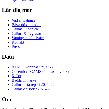
Lär dig mer
Vad är Calima?
Bästa tid att besöka
Calima i Spanien
Calima & flygresor
Varningar och nivåer
Kontakt
Press
Data
AEMET
(öppnas i ny flik)
Copernicus CAMS
(öppnas i ny flik)
Källor
Bädda in märke
Calima data report 2025–26
Calima-episoder 2025–26
Om