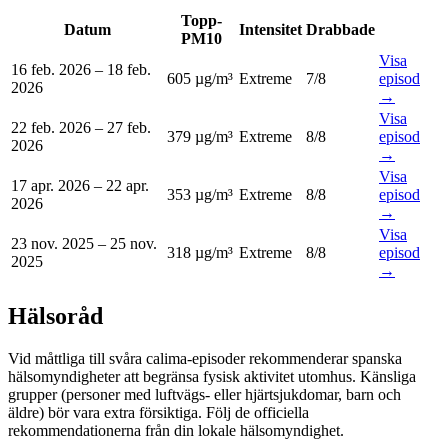
Topp-
Datum
Intensitet
Drabbade
PM10
Visa
16 feb. 2026
–
18 feb.
605 µg/m³
Extreme
7
/8
episod
2026
→
Visa
22 feb. 2026
–
27 feb.
379 µg/m³
Extreme
8
/8
episod
2026
→
Visa
17 apr. 2026
–
22 apr.
353 µg/m³
Extreme
8
/8
episod
2026
→
Visa
23 nov. 2025
–
25 nov.
318 µg/m³
Extreme
8
/8
episod
2025
→
Hälsoråd
Vid måttliga till svåra calima-episoder rekommenderar spanska
hälsomyndigheter att begränsa fysisk aktivitet utomhus. Känsliga
grupper (personer med luftvägs- eller hjärtsjukdomar, barn och
äldre) bör vara extra försiktiga. Följ de officiella
rekommendationerna från din lokale hälsomyndighet.