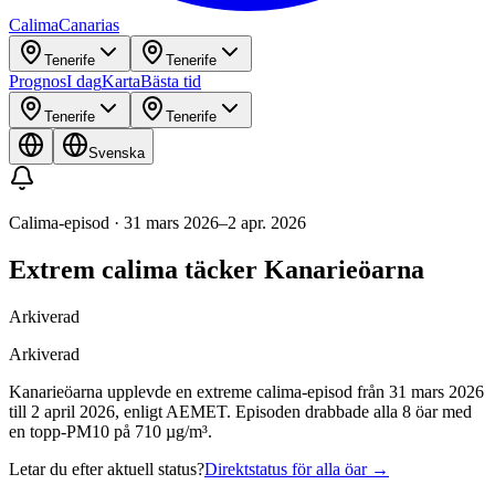
Calima
Canarias
Tenerife
Tenerife
Prognos
I dag
Karta
Bästa tid
Tenerife
Tenerife
Svenska
Calima-episod
·
31 mars 2026
–
2 apr. 2026
Extrem calima täcker Kanarieöarna
Arkiverad
Arkiverad
Kanarieöarna upplevde en extreme calima-episod från 31 mars 2026
till 2 april 2026, enligt AEMET. Episoden drabbade alla 8 öar med
en topp-PM10 på 710 µg/m³.
Letar du efter aktuell status?
Direktstatus för alla öar
→