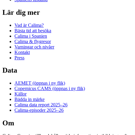
Lär dig mer
Vad är Calima?
Bästa tid att besöka
Calima i Spanien
Calima & flygresor
Varningar och nivåer
Kontakt
Press
Data
AEMET
(öppnas i ny flik)
Copernicus CAMS
(öppnas i ny flik)
Källor
Bädda in märke
Calima data report 2025–26
Calima-episoder 2025–26
Om