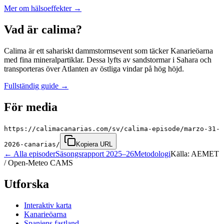
Mer om hälsoeffekter
→
Vad är calima?
Calima är ett sahariskt dammstormsevent som täcker Kanarieöarna
med fina mineralpartiklar. Dessa lyfts av sandstormar i Sahara och
transporteras över Atlanten av östliga vindar på hög höjd.
Fullständig guide
→
För media
https://calimacanarias.com/sv/calima-episode/marzo-31-
2026-canarias/
Kopiera URL
←
Alla episoder
Säsongsrapport 2025–26
Metodologi
Källa: AEMET
/ Open-Meteo CAMS
Utforska
Interaktiv karta
Kanarieöarna
Spaniens fastland