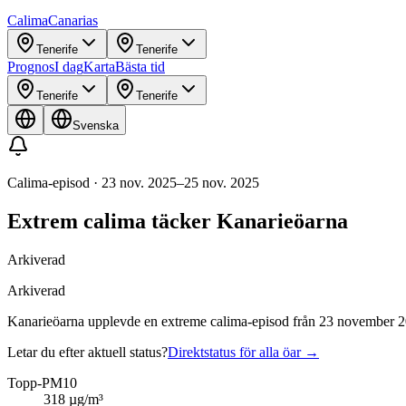
Calima
Canarias
Tenerife
Tenerife
Prognos
I dag
Karta
Bästa tid
Tenerife
Tenerife
Svenska
Calima-episod
·
23 nov. 2025
–
25 nov. 2025
Extrem calima täcker Kanarieöarna
Arkiverad
Arkiverad
Kanarieöarna upplevde en extreme calima-episod från 23 november 
Letar du efter aktuell status?
Direktstatus för alla öar
→
Topp-PM10
318
µg/m³