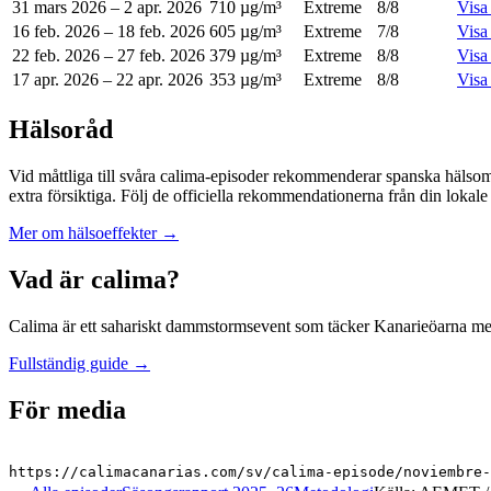
31 mars 2026
–
2 apr. 2026
710 µg/m³
Extreme
8
/8
Visa
16 feb. 2026
–
18 feb. 2026
605 µg/m³
Extreme
7
/8
Visa
22 feb. 2026
–
27 feb. 2026
379 µg/m³
Extreme
8
/8
Visa
17 apr. 2026
–
22 apr. 2026
353 µg/m³
Extreme
8
/8
Visa
Hälsoråd
Vid måttliga till svåra calima-episoder rekommenderar spanska hälsomy
extra försiktiga. Följ de officiella rekommendationerna från din lokal
Mer om hälsoeffekter
→
Vad är calima?
Calima är ett sahariskt dammstormsevent som täcker Kanarieöarna med f
Fullständig guide
→
För media
https://calimacanarias.com/sv/calima-episode/noviembre-