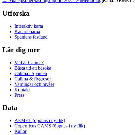
←
Alla episoder
Säsongsrapport 2025–26
Metodologi
Källa: AEMET 
Utforska
Interaktiv karta
Kanarieöarna
Spaniens fastland
Lär dig mer
Vad är Calima?
Bästa tid att besöka
Calima i Spanien
Calima & flygresor
Varningar och nivåer
Kontakt
Press
Data
AEMET
(öppnas i ny flik)
Copernicus CAMS
(öppnas i ny flik)
Källor