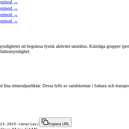
 episod
→
 episod
→
 episod
→
 episod
→
ndigheter att begränsa fysisk aktivitet utomhus. Känsliga grupper (pers
e hälsomyndighet.
ina mineralpartiklar. Dessa lyfts av sandstormar i Sahara och transpor
23-2025-canarias/
Kopiera URL